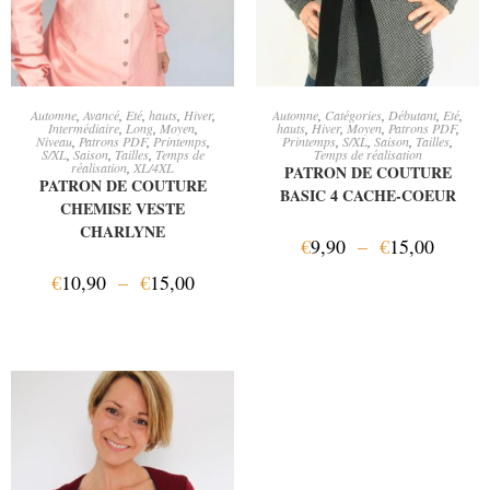
CHOIX DES OPTIONS
CHOIX DES OPTIONS
Automne
,
Avancé
,
Eté
,
hauts
,
Hiver
,
Automne
,
Catégories
,
Débutant
,
Eté
,
Intermédiaire
,
Long
,
Moyen
,
hauts
,
Hiver
,
Moyen
,
Patrons PDF
,
Niveau
,
Patrons PDF
,
Printemps
,
Printemps
,
S/XL
,
Saison
,
Tailles
,
S/XL
,
Saison
,
Tailles
,
Temps de
Temps de réalisation
réalisation
,
XL/4XL
PATRON DE COUTURE
PATRON DE COUTURE
BASIC 4 CACHE-COEUR
CHEMISE VESTE
CHARLYNE
€
9,90
–
€
15,00
€
10,90
–
€
15,00