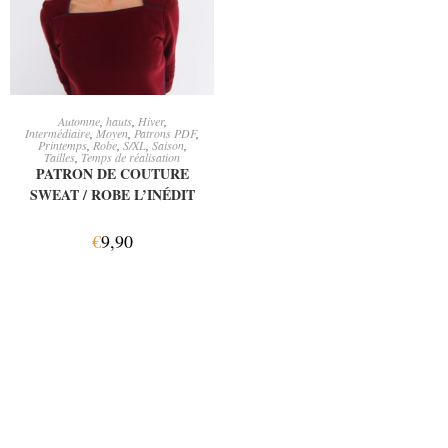
CHOIX DES OPTIONS
Automne
,
hauts
,
Hiver
,
Intermédiaire
,
Moyen
,
Patrons PDF
,
Printemps
,
Robe
,
S/XL
,
Saison
,
Tailles
,
Temps de réalisation
PATRON DE COUTURE
SWEAT / ROBE L’INÉDIT
€
9,90