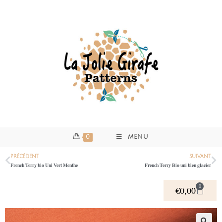
0
MENU
PRÉCÉDENT
SUIVANT
French Terry bio Uni Vert Menthe
French Terry Bio uni bleu glacier
0
€
0,00