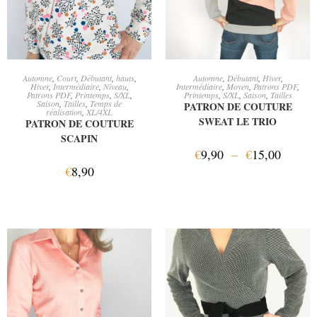
AJOUTER AU PANIER
CHOIX DES OPTIONS
Automne
,
Court
,
Débutant
,
hauts
,
Automne
,
Débutant
,
Hiver
,
Hiver
,
Intermédiaire
,
Niveau
,
Intermédiaire
,
Moyen
,
Patrons PDF
,
Patrons PDF
,
Printemps
,
S/XL
,
Printemps
,
S/XL
,
Saison
,
Tailles
Saison
,
Tailles
,
Temps de
PATRON DE COUTURE
réalisation
,
XL/4XL
SWEAT LE TRIO
PATRON DE COUTURE
SCAPIN
€
9,90
–
€
15,00
€
8,90