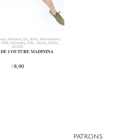
JOUTER AU PANIER
ourt
,
Débutant
,
Eté
,
Hiver
,
Intermédiaire
,
s PDF
,
Printemps
,
S/XL
,
Saison
,
Tailles
,
XL/4XL
 DE COUTURE MADININA
€
8,90
PATRONS