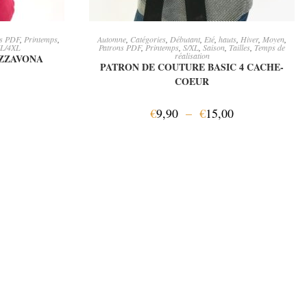
ER
CHOIX DES OPTIONS
ns PDF
,
Printemps
,
Automne
,
Catégories
,
Débutant
,
Eté
,
hauts
,
Hiver
,
Moyen
,
L/4XL
Patrons PDF
,
Printemps
,
S/XL
,
Saison
,
Tailles
,
Temps de
réalisation
IZZAVONA
PATRON DE COUTURE BASIC 4 CACHE-
COEUR
€
9,90
–
€
15,00