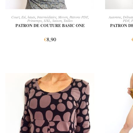
AJOUTER AU PANIER
CH
Court
,
Eté
,
hauts
,
Intermédiaire
,
Moyen
,
Patrons PDF
,
Automne
,
Débuta
Printemps
,
S/XL
,
Saison
,
Tailles
PDF
,
P
PATRON DE COUTURE BASIC ONE
PATRON D
€
8,90