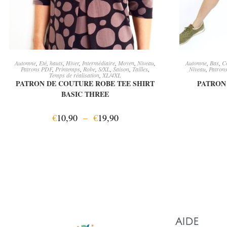
CHOIX DES OPTIONS
A
Automne
,
Eté
,
hauts
,
Hiver
,
Intermédiaire
,
Moyen
,
Niveau
,
Automne
,
Bas
,
C
Patrons PDF
,
Printemps
,
Robe
,
S/XL
,
Saison
,
Tailles
,
Niveau
,
Patron
Temps de réalisation
,
XL/4XL
PATRON DE COUTURE ROBE TEE SHIRT
PATRON
BASIC THREE
€
10,90
–
€
19,90
AIDE