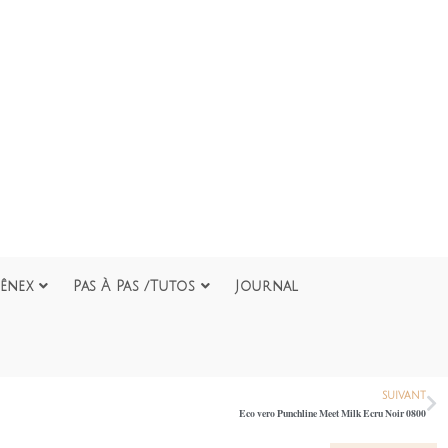
ênex
Pas À Pas /Tutos
Journal
SUIVANT
Eco vero Punchline Meet Milk Ecru Noir 0800