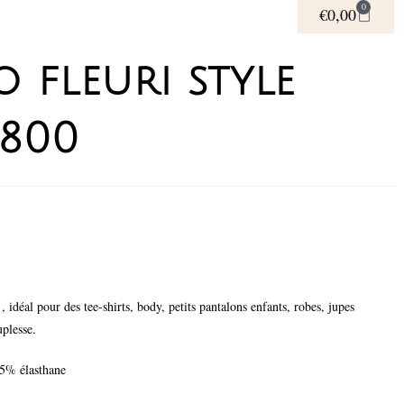
0
€
0,00
o fleuri style
0800
 , idéal pour des tee-shirts, body, petits pantalons enfants, robes, jupes
plesse.
5% élasthane