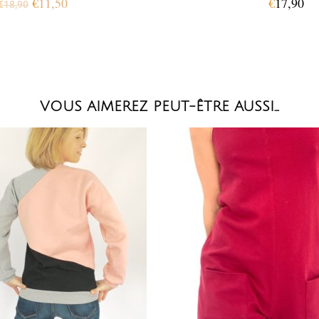
€
11,50
€
17,90
€
18,90
VOUS AIMEREZ PEUT-ÊTRE AUSSI…