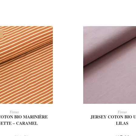
OUTER AU PANIER
AJOUTER AU PAN
Tissus
Tissus
COTON BIO MARINIÈRE
JERSEY COTON BIO U
SETTE – CARAMEL
LILAS