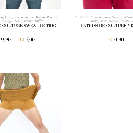
OIX DES OPTIONS
AJOUTER AU PANI
nt
,
Hiver
,
Intermédiaire
,
Moyen
,
Patrons
Court
,
Eté
,
Intermédiaire
,
Niveau
,
Patro
rintemps
,
S/XL
,
Saison
,
Tailles
Robe
,
S/XL
,
Saison
,
Tailles
,
X
E COUTURE SWEAT LE TRIO
PATRON DE COUTURE V
€
9,90
–
€
15,00
€
10,90