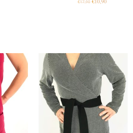
€
10,90
€
17,90