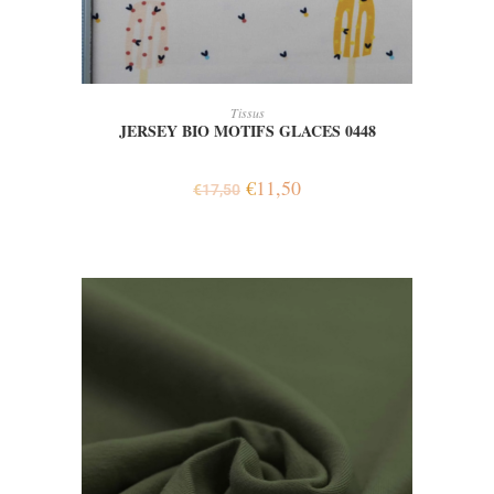
AJOUTER AU PANIER
Tissus
JERSEY BIO MOTIFS GLACES 0448
€
11,50
€
17,50