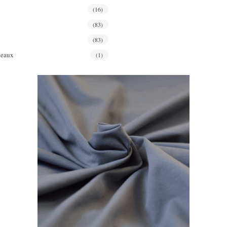
(16)
(83)
(83)
teaux
(1)