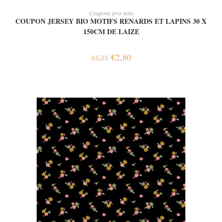
AJOUTER AU PANIER
Coupons prix mini
COUPON JERSEY BIO MOTIFS RENARDS ET LAPINS 30 X
150CM DE LAIZE
€
2,80
€
5,25