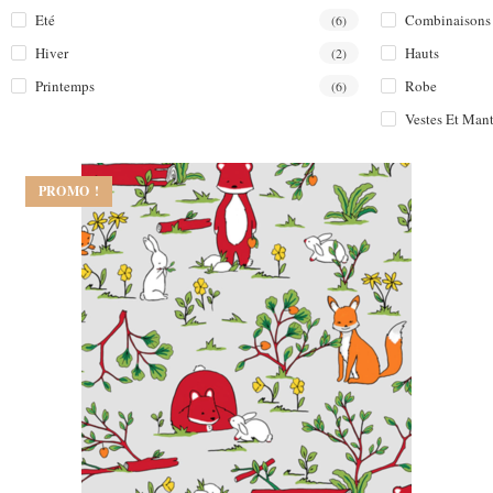
Eté
Combinaisons
(6)
Hiver
Hauts
(2)
Printemps
Robe
(6)
Vestes Et Man
PROMO !