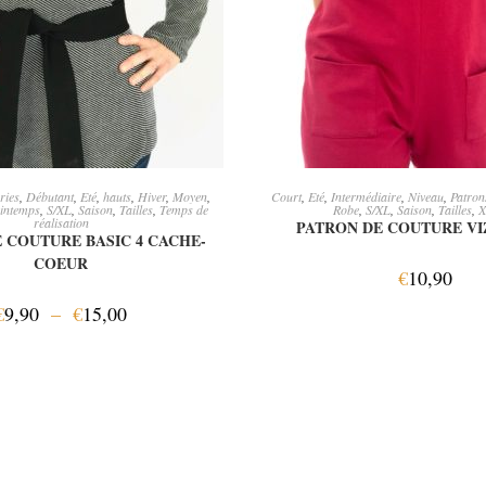
OIX DES OPTIONS
AJOUTER AU PANI
ries
,
Débutant
,
Eté
,
hauts
,
Hiver
,
Moyen
,
Court
,
Eté
,
Intermédiaire
,
Niveau
,
Patro
intemps
,
S/XL
,
Saison
,
Tailles
,
Temps de
Robe
,
S/XL
,
Saison
,
Tailles
,
X
réalisation
PATRON DE COUTURE V
 COUTURE BASIC 4 CACHE-
COEUR
€
10,90
€
9,90
–
€
15,00