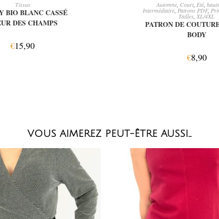
OUTER AU PANIER
AJOUTER AU PAN
Tissus
Automne
,
Court
,
Eté
,
haut
Intermédiaire
,
Patrons PDF
,
Pri
Y BIO BLANC CASSÉ
Tailles
,
XL/4XL
EUR DES CHAMPS
PATRON DE COUTURE
BODY
€
15,90
€
8,90
VOUS AIMEREZ PEUT-ÊTRE AUSSI…