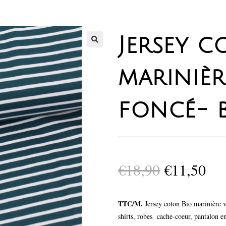
Jersey c
mariniè
foncé- 
€
18,90
€
11,50
TTC/M.
Jersey coton Bio marinière ve
shirts, robes cache-coeur, pantalon e