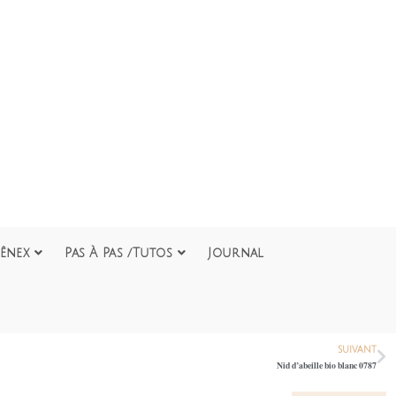
ênex
Pas À Pas /Tutos
Journal
SUIVANT
Nid d’abeille bio blanc 0787