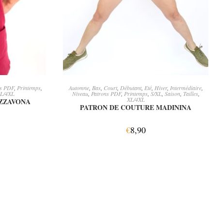
ER
AJOUTER AU PANIER
ns PDF
,
Printemps
,
Automne
,
Bas
,
Court
,
Débutant
,
Eté
,
Hiver
,
Intermédiaire
,
L/4XL
Niveau
,
Patrons PDF
,
Printemps
,
S/XL
,
Saison
,
Tailles
,
XL/4XL
IZZAVONA
PATRON DE COUTURE MADININA
€
8,90