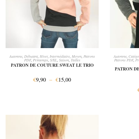
CHOIX DES OPTIONS
CH
Automne
,
Débutant
,
Hiver
,
Intermédiaire
,
Moyen
,
Patrons
Automne
,
Catégo
PDF
,
Printemps
,
S/XL
,
Saison
,
Tailles
Patrons PDF
,
Pr
PATRON DE COUTURE SWEAT LE TRIO
PATRON DE
€
9,90
–
€
15,00