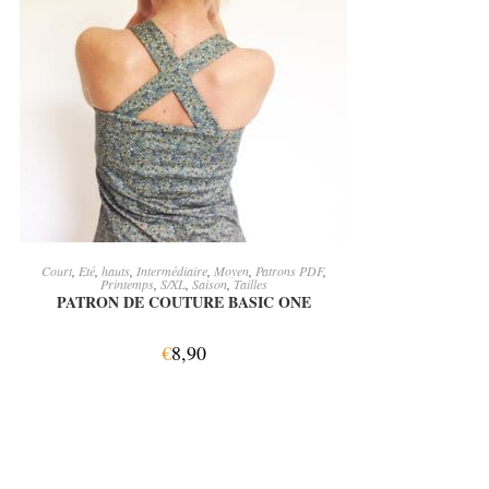
AJOUTER AU PANIER
Court
,
Eté
,
hauts
,
Intermédiaire
,
Moyen
,
Patrons PDF
,
Printemps
,
S/XL
,
Saison
,
Tailles
PATRON DE COUTURE BASIC ONE
€
8,90