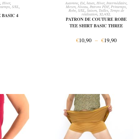
IER
CHOIX DES OPTIONS
s
,
Hiver
,
Automne
,
Eté
,
hauts
,
Hiver
,
Intermédiaire
,
ntemps
,
S/XL
,
Moyen
,
Niveau
,
Patrons PDF
,
Printemps
,
Robe
,
S/XL
,
Saison
,
Tailles
,
Temps de
réalisation
,
XL/4XL
 BASIC 4
PATRON DE COUTURE ROBE
TEE SHIRT BASIC THREE
€
10,90
–
€
19,90