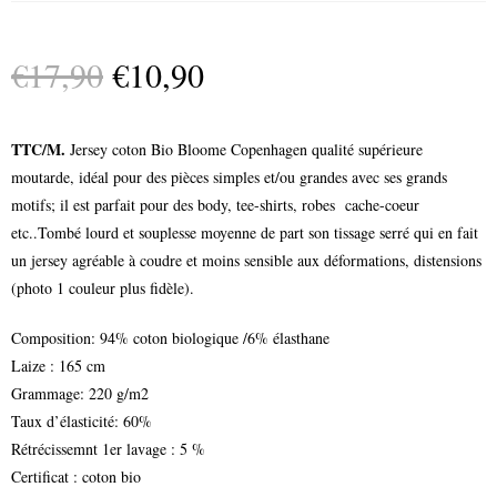
€
17,90
€
10,90
TTC/M.
Jersey coton Bio Bloome Copenhagen qualité supérieure
moutarde, idéal pour des pièces simples et/ou grandes avec ses grands
motifs; il est parfait pour des body, tee-shirts, robes cache-coeur
etc..Tombé lourd et souplesse moyenne de part son tissage serré qui en fait
un jersey agréable à coudre et moins sensible aux déformations, distensions
(photo 1 couleur plus fidèle).
Composition: 94% coton biologique /6% élasthane
Laize : 165 cm
Grammage: 220 g/m2
Taux d’élasticité: 60%
Rétrécissemnt 1er lavage : 5 %
Certificat : coton bio