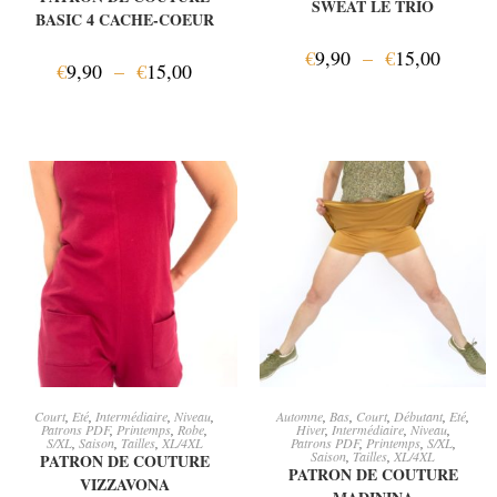
SWEAT LE TRIO
BASIC 4 CACHE-COEUR
€
9,90
–
€
15,00
€
9,90
–
€
15,00
AJOUTER AU PANIER
AJOUTER AU PANIER
Court
,
Eté
,
Intermédiaire
,
Niveau
,
Automne
,
Bas
,
Court
,
Débutant
,
Eté
,
Patrons PDF
,
Printemps
,
Robe
,
Hiver
,
Intermédiaire
,
Niveau
,
S/XL
,
Saison
,
Tailles
,
XL/4XL
Patrons PDF
,
Printemps
,
S/XL
,
Saison
,
Tailles
,
XL/4XL
PATRON DE COUTURE
PATRON DE COUTURE
VIZZAVONA