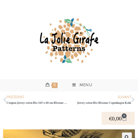
0
MENU
PRÉCÉDENT
SUIVANT
Coupon Jersey coton Bio 165 x 60 cm Bloome Copenhagen bleu canard
Jersey coton Bio Bloome Copenhagen Kaki
0
€
0,00