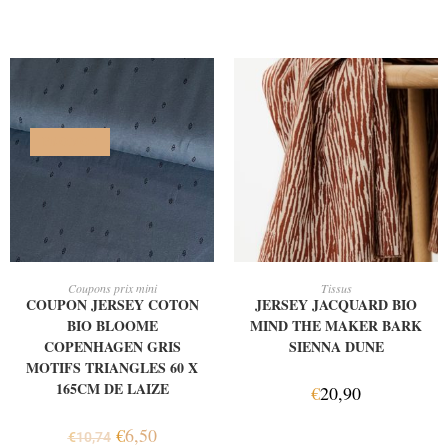
PROMO !
AJOUTER AU PANIER
AJOUTER AU PANIER
Coupons prix mini
Tissus
COUPON JERSEY COTON
JERSEY JACQUARD BIO
BIO BLOOME
MIND THE MAKER BARK
COPENHAGEN GRIS
SIENNA DUNE
MOTIFS TRIANGLES 60 X
165CM DE LAIZE
€
20,90
€
6,50
€
10,74