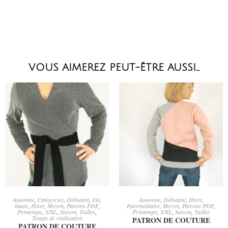
VOUS AIMEREZ PEUT-ÊTRE AUSSI…
CHOIX DES OPTIONS
CHOIX DES OPTIONS
Automne
,
Catégories
,
Débutant
,
Eté
,
Automne
,
Débutant
,
Hiver
,
hauts
,
Hiver
,
Moyen
,
Patrons PDF
,
Intermédiaire
,
Moyen
,
Patrons PDF
,
Printemps
,
S/XL
,
Saison
,
Tailles
,
Printemps
,
S/XL
,
Saison
,
Tailles
Temps de réalisation
PATRON DE COUTURE
PATRON DE COUTURE