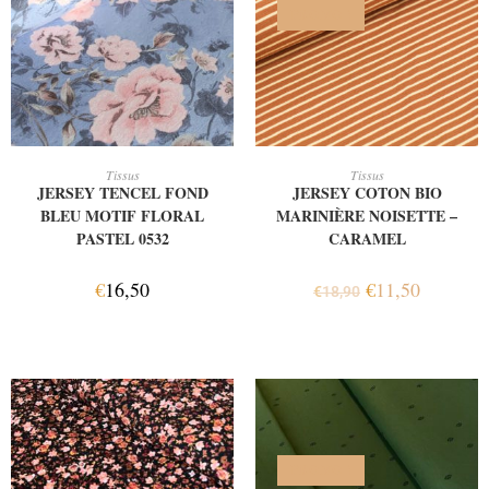
PROMO !
AJOUTER AU PANIER
AJOUTER AU PANIER
Tissus
Tissus
JERSEY TENCEL FOND
JERSEY COTON BIO
BLEU MOTIF FLORAL
MARINIÈRE NOISETTE –
PASTEL 0532
CARAMEL
€
16,50
€
11,50
€
18,90
PROMO !