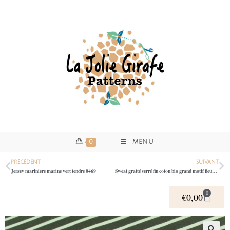
0
MENU
PRÉCÉDENT
SUIVANT
Jersey mariniere marine vert tendre 0469
Sweat gratté serré fin coton bio grand motif fleurs 0532
0
€
0,00