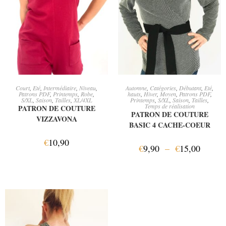
AJOUTER AU PANIER
CHOIX DES OPTIONS
Court
,
Eté
,
Intermédiaire
,
Niveau
,
Automne
,
Catégories
,
Débutant
,
Eté
,
Patrons PDF
,
Printemps
,
Robe
,
hauts
,
Hiver
,
Moyen
,
Patrons PDF
,
S/XL
,
Saison
,
Tailles
,
XL/4XL
Printemps
,
S/XL
,
Saison
,
Tailles
,
Temps de réalisation
PATRON DE COUTURE
PATRON DE COUTURE
VIZZAVONA
BASIC 4 CACHE-COEUR
€
10,90
€
9,90
–
€
15,00