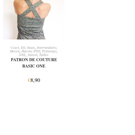
AJOUTER AU PANIER
Court
,
Eté
,
hauts
,
Intermédiaire
,
Moyen
,
Patrons PDF
,
Printemps
,
S/XL
,
Saison
,
Tailles
PATRON DE COUTURE
BASIC ONE
€
8,90