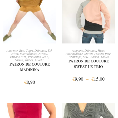
AJOUTER AU PANIER
CHOIX DES OPTIONS
Automne
,
Bas
,
Court
,
Débutant
,
Eté
,
Automne
,
Débutant
,
Hiver
,
Hiver
,
Intermédiaire
,
Niveau
,
Intermédiaire
,
Moyen
,
Patrons PDF
,
Patrons PDF
,
Printemps
,
S/XL
,
Printemps
,
S/XL
,
Saison
,
Tailles
Saison
,
Tailles
,
XL/4XL
PATRON DE COUTURE
PATRON DE COUTURE
SWEAT LE TRIO
MADININA
€
9,90
–
€
15,00
€
8,90