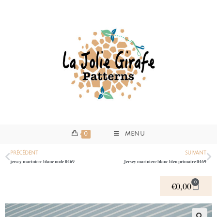
0
MENU
PRÉCÉDENT
SUIVANT
jersey mariniere blanc nude 0469
Jersey mariniere blanc bleu primaire 0469
0
€
0,00