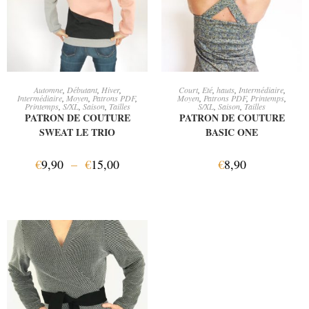
CHOIX DES OPTIONS
AJOUTER AU PANIER
Automne
,
Débutant
,
Hiver
,
Court
,
Eté
,
hauts
,
Intermédiaire
,
Intermédiaire
,
Moyen
,
Patrons PDF
,
Moyen
,
Patrons PDF
,
Printemps
,
Printemps
,
S/XL
,
Saison
,
Tailles
S/XL
,
Saison
,
Tailles
PATRON DE COUTURE
PATRON DE COUTURE
SWEAT LE TRIO
BASIC ONE
€
9,90
–
€
15,00
€
8,90