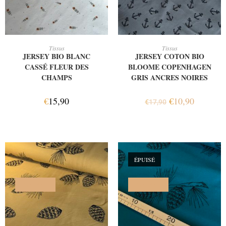
AJOUTER AU PANIER
AJOUTER AU PANIER
Tissus
Tissus
JERSEY BIO BLANC
JERSEY COTON BIO
CASSÉ FLEUR DES
BLOOME COPENHAGEN
CHAMPS
GRIS ANCRES NOIRES
€
15,90
€
10,90
€
17,90
ÉPUISÉ
PROMO !
PROMO !