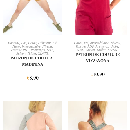
AJOUTER AU PANIER
AJOUTER AU PANIER
Automne
,
Bas
,
Court
,
Débutant
,
Eté
,
Court
,
Eté
,
Intermédiaire
,
Niveau
,
Hiver
,
Intermédiaire
,
Niveau
,
Patrons PDF
,
Printemps
,
Robe
,
Patrons PDF
,
Printemps
,
S/XL
,
S/XL
,
Saison
,
Tailles
,
XL/4XL
Saison
,
Tailles
,
XL/4XL
PATRON DE COUTURE
PATRON DE COUTURE
VIZZAVONA
MADININA
€
10,90
€
8,90