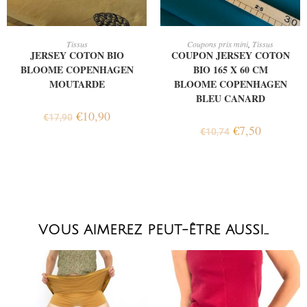
AJOUTER AU PANIER
LIRE LA SUITE
Tissus
Coupons prix mini
,
Tissus
JERSEY COTON BIO
COUPON JERSEY COTON
BLOOME COPENHAGEN
BIO 165 X 60 CM
MOUTARDE
BLOOME COPENHAGEN
BLEU CANARD
€
10,90
€
17,90
€
7,50
€
10,74
VOUS AIMEREZ PEUT-ÊTRE AUSSI…