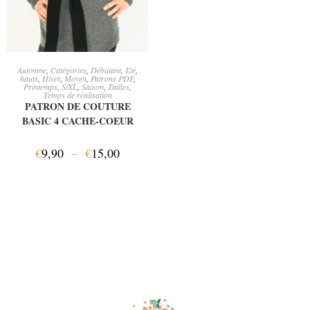
CHOIX DES OPTIONS
Automne
,
Catégories
,
Débutant
,
Eté
,
hauts
,
Hiver
,
Moyen
,
Patrons PDF
,
Printemps
,
S/XL
,
Saison
,
Tailles
,
Temps de réalisation
PATRON DE COUTURE
BASIC 4 CACHE-COEUR
€
9,90
–
€
15,00