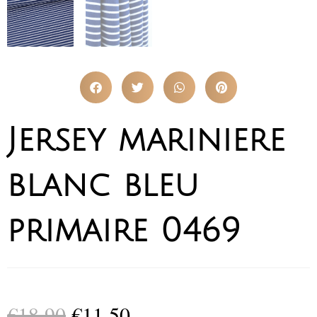
Jersey mariniere
blanc bleu
primaire 0469
€
18,90
€
11,50