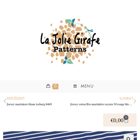
0
MENU
PRÉCÉDENT
SUIVANT
Jersey mariniere blanc iceberg 0469
Jersey coton Bio marinière rayure M rouge bleu 0408
0
€
0,00