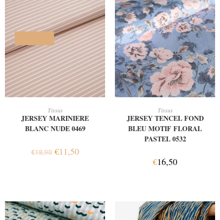
PROMO !
AJOUTER AU PANIER
AJOUTER AU PANIER
Tissus
Tissus
JERSEY MARINIERE
JERSEY TENCEL FOND
BLANC NUDE 0469
BLEU MOTIF FLORAL
PASTEL 0532
€
11,50
€
18,90
€
16,50