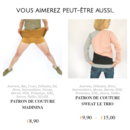
VOUS AIMEREZ PEUT-ÊTRE AUSSI…
AJOUTER AU PANIER
CHOIX DES OPTIONS
Automne
,
Bas
,
Court
,
Débutant
,
Eté
,
Automne
,
Débutant
,
Hiver
,
Hiver
,
Intermédiaire
,
Niveau
,
Intermédiaire
,
Moyen
,
Patrons PDF
,
Patrons PDF
,
Printemps
,
S/XL
,
Printemps
,
S/XL
,
Saison
,
Tailles
Saison
,
Tailles
,
XL/4XL
PATRON DE COUTURE
PATRON DE COUTURE
SWEAT LE TRIO
MADININA
€
9,90
–
€
15,00
€
8,90