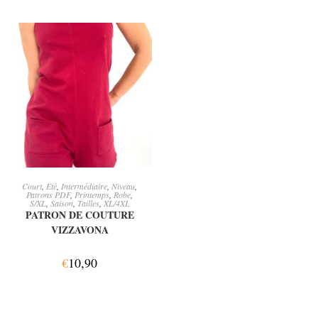
AJOUTER AU PANIER
Court
,
Eté
,
Intermédiaire
,
Niveau
,
Patrons PDF
,
Printemps
,
Robe
,
S/XL
,
Saison
,
Tailles
,
XL/4XL
PATRON DE COUTURE
VIZZAVONA
€
10,90