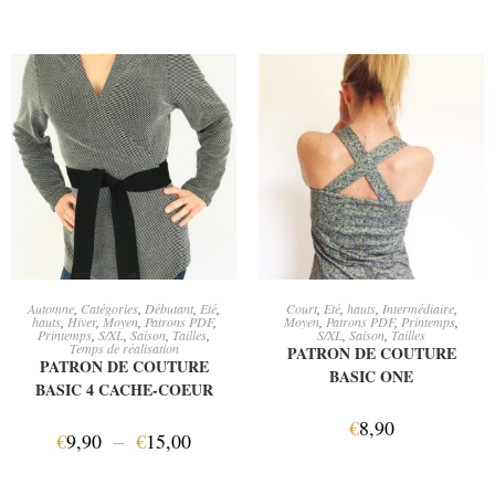
CHOIX DES OPTIONS
AJOUTER AU PANIER
Automne
,
Catégories
,
Débutant
,
Eté
,
Court
,
Eté
,
hauts
,
Intermédiaire
,
hauts
,
Hiver
,
Moyen
,
Patrons PDF
,
Moyen
,
Patrons PDF
,
Printemps
,
Printemps
,
S/XL
,
Saison
,
Tailles
,
S/XL
,
Saison
,
Tailles
Temps de réalisation
PATRON DE COUTURE
PATRON DE COUTURE
BASIC ONE
BASIC 4 CACHE-COEUR
€
8,90
€
9,90
–
€
15,00