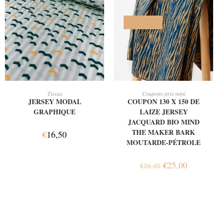
PROMO !
AJOUTER AU PANIER
AJOUTER AU PANIER
Tissus
Coupons prix mini
JERSEY MODAL
COUPON 130 X 150 DE
GRAPHIQUE
LAIZE JERSEY
JACQUARD BIO MIND
THE MAKER BARK
€
16,50
MOUTARDE-PÉTROLE
€
25,00
€
36,40