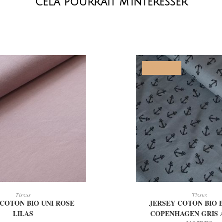
cela pourrait m’intéresser
PROMO !
OUTER AU PANIER
AJOUTER AU PAN
Tissus
Tissus
 COTON BIO UNI ROSE
JERSEY COTON BIO
LILAS
COPENHAGEN GRIS 