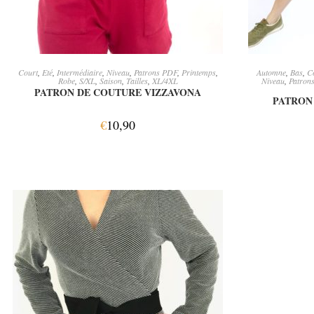
AJOUTER AU PANIER
A
Court
,
Eté
,
Intermédiaire
,
Niveau
,
Patrons PDF
,
Printemps
,
Automne
,
Bas
,
C
Robe
,
S/XL
,
Saison
,
Tailles
,
XL/4XL
Niveau
,
Patron
PATRON DE COUTURE VIZZAVONA
PATRON
€
10,90