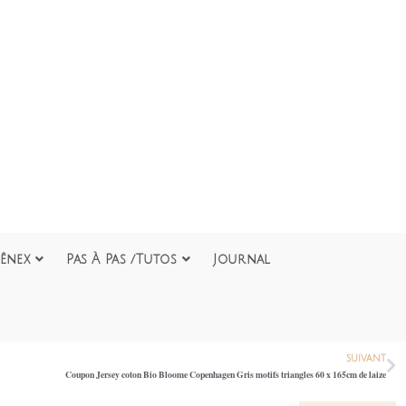
ênex
Pas À Pas /Tutos
Journal
SUIVANT
Coupon Jersey coton Bio Bloome Copenhagen Gris motifs triangles 60 x 165cm de laize