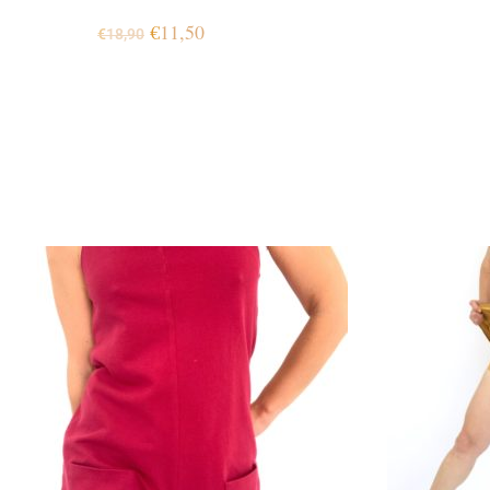
€
11,50
€
18,90