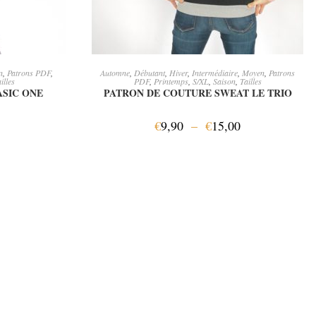
ER
CHOIX DES OPTIONS
n
,
Patrons PDF
,
Automne
,
Débutant
,
Hiver
,
Intermédiaire
,
Moyen
,
Patrons
illes
PDF
,
Printemps
,
S/XL
,
Saison
,
Tailles
ASIC ONE
PATRON DE COUTURE SWEAT LE TRIO
€
9,90
–
€
15,00