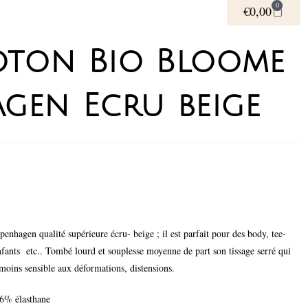
0
€
0,00
coton Bio Bloome
gen Ecru beige
nhagen qualité supérieure écru- beige ; il est parfait pour des body, tee-
nfants etc.. Tombé lourd et souplesse moyenne de part son tissage serré qui
 moins sensible aux déformations, distensions.
6% élasthane