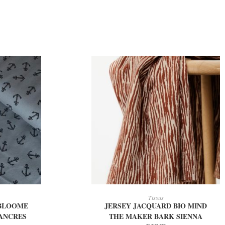
IER
AJOUTER AU PANIER
Tissus
 BLOOME
JERSEY JACQUARD BIO MIND
ANCRES
THE MAKER BARK SIENNA