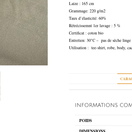
Laize : 165 cm
Grammage: 220 g/m2
Taux d’élasticité: 60%
Rétrécissemnt 1er lavage : 5 %
Certificat : coton bio
Entretien: 30°C – pas de sèche linge
Utilisation : tee-shirt, robe, body, ca
CARAC
INFORMATIONS COM
POIDS
DIMENSIONS