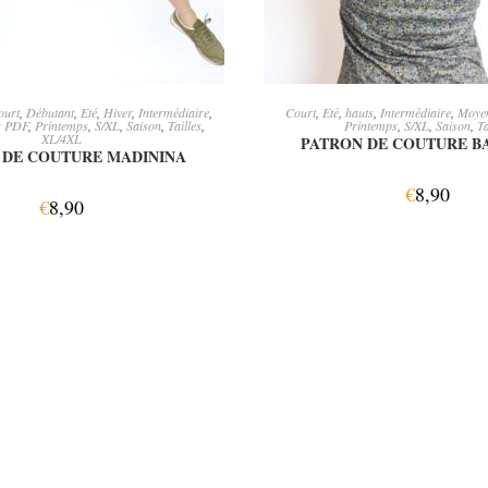
JOUTER AU PANIER
AJOUTER AU PANI
ourt
,
Débutant
,
Eté
,
Hiver
,
Intermédiaire
,
Court
,
Eté
,
hauts
,
Intermédiaire
,
Moye
s PDF
,
Printemps
,
S/XL
,
Saison
,
Tailles
,
Printemps
,
S/XL
,
Saison
,
Ta
XL/4XL
PATRON DE COUTURE B
 DE COUTURE MADININA
€
8,90
€
8,90