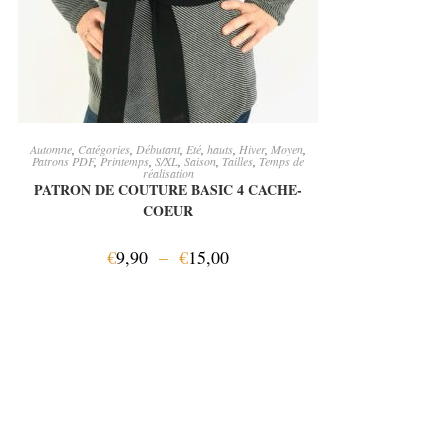
CHOIX DES OPTIONS
Automne
,
Catégories
,
Débutant
,
Eté
,
hauts
,
Hiver
,
Moyen
,
Patrons PDF
,
Printemps
,
S/XL
,
Saison
,
Tailles
,
Temps de
réalisation
PATRON DE COUTURE BASIC 4 CACHE-
COEUR
€
9,90
–
€
15,00