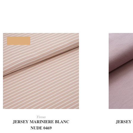
PROMO !
AJOUTER AU PANIER
AJ
Tissus
JERSEY MARINIERE BLANC
JERSEY
NUDE 0469