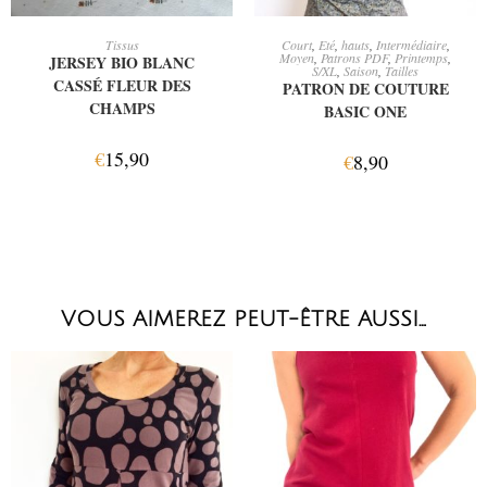
AJOUTER AU PANIER
AJOUTER AU PANIER
Tissus
Court
,
Eté
,
hauts
,
Intermédiaire
,
Moyen
,
Patrons PDF
,
Printemps
,
JERSEY BIO BLANC
S/XL
,
Saison
,
Tailles
CASSÉ FLEUR DES
PATRON DE COUTURE
CHAMPS
BASIC ONE
€
15,90
€
8,90
VOUS AIMEREZ PEUT-ÊTRE AUSSI…