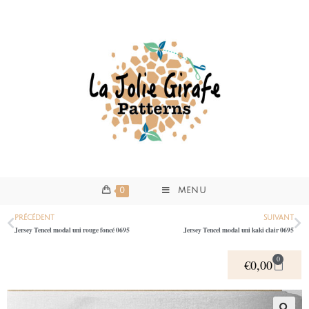
0
MENU
PRÉCÉDENT
SUIVANT
Jersey Tencel modal uni rouge foncé 0695
Jersey Tencel modal uni kaki clair 0695
0
€
0,00