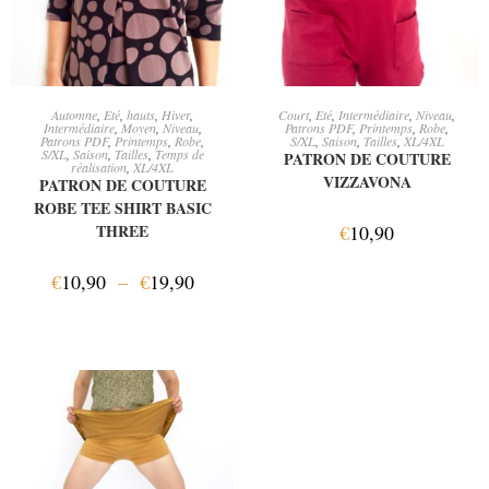
CHOIX DES OPTIONS
AJOUTER AU PANIER
Automne
,
Eté
,
hauts
,
Hiver
,
Court
,
Eté
,
Intermédiaire
,
Niveau
,
Intermédiaire
,
Moyen
,
Niveau
,
Patrons PDF
,
Printemps
,
Robe
,
Patrons PDF
,
Printemps
,
Robe
,
S/XL
,
Saison
,
Tailles
,
XL/4XL
S/XL
,
Saison
,
Tailles
,
Temps de
PATRON DE COUTURE
réalisation
,
XL/4XL
VIZZAVONA
PATRON DE COUTURE
ROBE TEE SHIRT BASIC
THREE
€
10,90
€
10,90
–
€
19,90