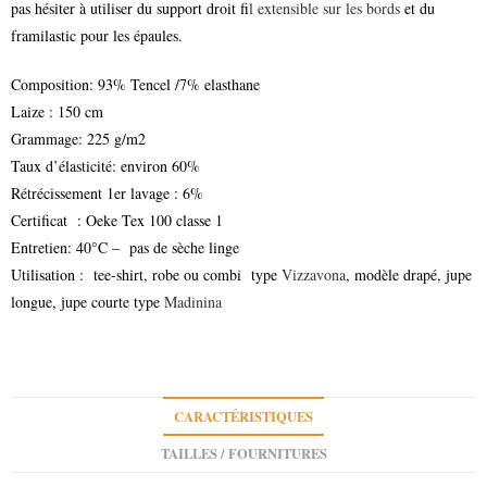
pas hésiter à utiliser du support droit f
il extensible sur les bords
et du
framilastic pour les épaules.
Composition: 93% Tencel /7% elasthane
Laize : 150 cm
Grammage: 225 g/m2
Taux d’élasticité: environ 60%
Rétrécissement 1er lavage : 6%
Certificat : Oeke Tex 100 classe 1
Entretien: 40°C – pas de sèche linge
Utilisation : tee-shirt, robe ou combi type
Vizzavona
, modèle drapé, jupe
longue, jupe courte type
Madinina
CARACTÉRISTIQUES
TAILLES / FOURNITURES