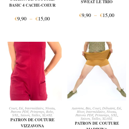
SWEAT LE TRIO
BASIC 4 CACHE-COEUR
€
9,90
–
€
15,00
€
9,90
–
€
15,00
AJOUTER AU PANIER
AJOUTER AU PANIER
Court
,
Eté
,
Intermédiaire
,
Niveau
,
Automne
,
Bas
,
Court
,
Débutant
,
Eté
,
Patrons PDF
,
Printemps
,
Robe
,
Hiver
,
Intermédiaire
,
Niveau
,
S/XL
,
Saison
,
Tailles
,
XL/4XL
Patrons PDF
,
Printemps
,
S/XL
,
Saison
,
Tailles
,
XL/4XL
PATRON DE COUTURE
PATRON DE COUTURE
VIZZAVONA