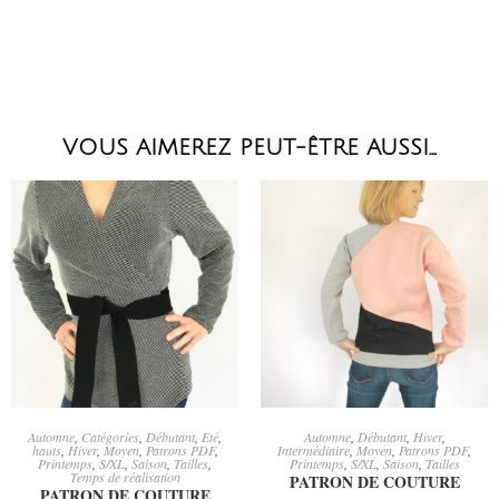
VOUS AIMEREZ PEUT-ÊTRE AUSSI…
CHOIX DES OPTIONS
CHOIX DES OPTIONS
Automne
,
Catégories
,
Débutant
,
Eté
,
Automne
,
Débutant
,
Hiver
,
hauts
,
Hiver
,
Moyen
,
Patrons PDF
,
Intermédiaire
,
Moyen
,
Patrons PDF
,
Printemps
,
S/XL
,
Saison
,
Tailles
,
Printemps
,
S/XL
,
Saison
,
Tailles
Temps de réalisation
PATRON DE COUTURE
PATRON DE COUTURE