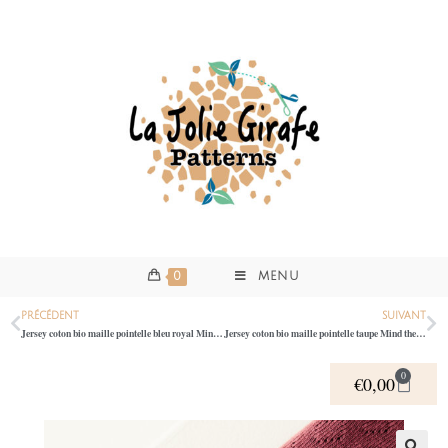
0
MENU
PRÉCÉDENT
SUIVANT
Jersey coton bio maille pointelle bleu royal Mind the Maker 0600
Jersey coton bio maille pointelle taupe Mind the Maker 0600
0
€
0,00