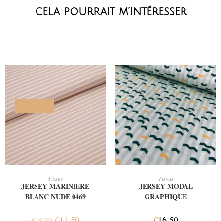
cela pourrait m’intéresser
PROMO !
AJOUTER AU PANIER
AJOUTER AU PANIER
Tissus
Tissus
JERSEY MARINIERE
JERSEY MODAL
BLANC NUDE 0469
GRAPHIQUE
€
11,50
€
16,50
€
18,90