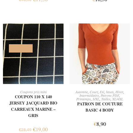
PROMO !
AJOUTER AU PANIER
AJOUTER AU PANIER
Coupons prix mini
Automne
,
Court
,
Eté
,
hauts
,
Hiver
,
Intermédiaire
,
Patrons PDF
,
COUPON 110 X 140
Printemps
,
S/XL
,
Tailles
,
XL/4XL
JERSEY JACQUARD BIO
PATRON DE COUTURE
CARREAUX MARINE –
BASIC 4 BODY
GRIS
€
8,90
€
19,00
€
28,49