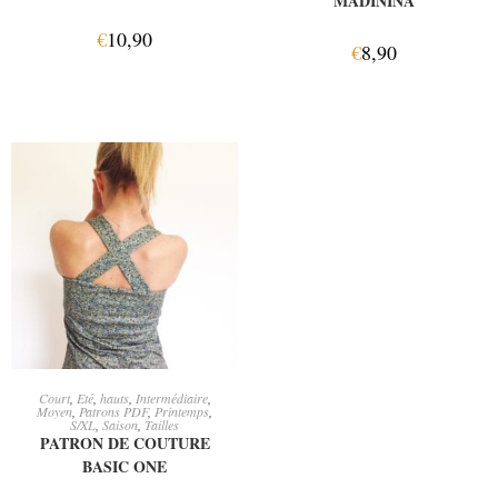
MADININA
€
10,90
€
8,90
AJOUTER AU PANIER
Court
,
Eté
,
hauts
,
Intermédiaire
,
Moyen
,
Patrons PDF
,
Printemps
,
S/XL
,
Saison
,
Tailles
PATRON DE COUTURE
BASIC ONE