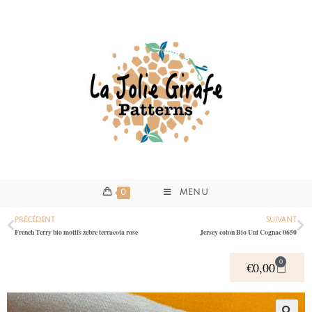
0
MENU
PRÉCÉDENT
SUIVANT
French Terry bio motifs zebre terracota rose
Jersey coton Bio Uni Cognac 0650
0
€
0,00