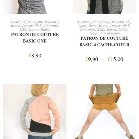
AJOUTER AU PANIER
CHOIX DES OPTIONS
Court
,
Eté
,
hauts
,
Intermédiaire
,
Automne
,
Catégories
,
Débutant
,
Eté
,
Moyen
,
Patrons PDF
,
Printemps
,
hauts
,
Hiver
,
Moyen
,
Patrons PDF
,
S/XL
,
Saison
,
Tailles
Printemps
,
S/XL
,
Saison
,
Tailles
,
Temps de réalisation
PATRON DE COUTURE
PATRON DE COUTURE
BASIC ONE
BASIC 4 CACHE-COEUR
€
8,90
€
9,90
–
€
15,00