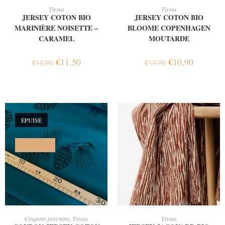
AJOUTER AU PANIER
AJOUTER AU PANIER
Tissus
Tissus
JERSEY COTON BIO
JERSEY COTON BIO
MARINIÈRE NOISETTE –
BLOOME COPENHAGEN
CARAMEL
MOUTARDE
€
11,50
€
10,90
€
18,90
€
17,90
ÉPUISÉ
PROMO !
LIRE LA SUITE
AJOUTER AU PANIER
Coupons prix mini
,
Tissus
Tissus