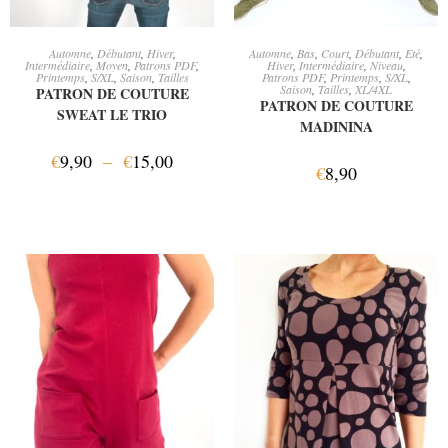
CHOIX DES OPTIONS
AJOUTER AU PANIER
Automne
,
Débutant
,
Hiver
,
Automne
,
Bas
,
Court
,
Débutant
,
Eté
,
Intermédiaire
,
Moyen
,
Patrons PDF
,
Hiver
,
Intermédiaire
,
Niveau
,
Printemps
,
S/XL
,
Saison
,
Tailles
Patrons PDF
,
Printemps
,
S/XL
,
Saison
,
Tailles
,
XL/4XL
PATRON DE COUTURE
PATRON DE COUTURE
SWEAT LE TRIO
MADININA
€
9,90
–
€
15,00
€
8,90