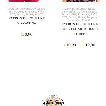
AJOUTER AU PANIER
CHOIX DES OPTIONS
Court
,
Eté
,
Intermédiaire
,
Niveau
,
Automne
,
Eté
,
hauts
,
Hiver
,
Patrons PDF
,
Printemps
,
Robe
,
Intermédiaire
,
Moyen
,
Niveau
,
S/XL
,
Saison
,
Tailles
,
XL/4XL
Patrons PDF
,
Printemps
,
Robe
,
S/XL
,
Saison
,
Tailles
,
Temps de
PATRON DE COUTURE
réalisation
,
XL/4XL
VIZZAVONA
PATRON DE COUTURE
ROBE TEE SHIRT BASIC
€
10,90
THREE
€
10,90
–
€
19,90