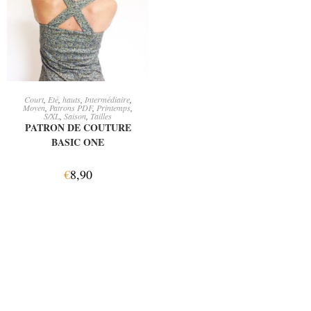
AJOUTER AU PANIER
Court
,
Eté
,
hauts
,
Intermédiaire
,
Moyen
,
Patrons PDF
,
Printemps
,
S/XL
,
Saison
,
Tailles
PATRON DE COUTURE
BASIC ONE
€
8,90