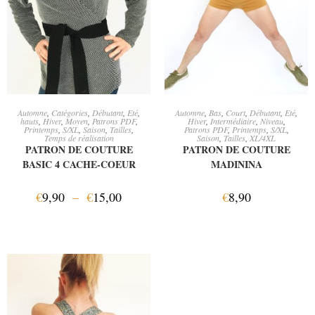
CHOIX DES OPTIONS
AJOUTER AU PANIER
Automne
,
Catégories
,
Débutant
,
Eté
,
Automne
,
Bas
,
Court
,
Débutant
,
Eté
,
hauts
,
Hiver
,
Moyen
,
Patrons PDF
,
Hiver
,
Intermédiaire
,
Niveau
,
Printemps
,
S/XL
,
Saison
,
Tailles
,
Patrons PDF
,
Printemps
,
S/XL
,
Temps de réalisation
Saison
,
Tailles
,
XL/4XL
PATRON DE COUTURE
PATRON DE COUTURE
BASIC 4 CACHE-COEUR
MADININA
€
9,90
–
€
15,00
€
8,90