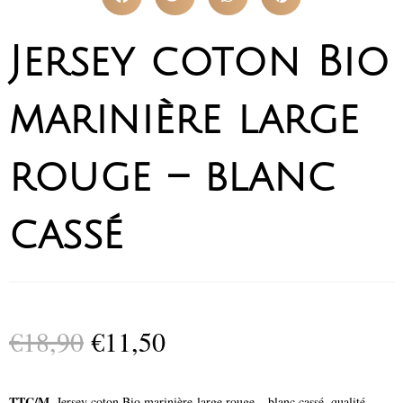
Jersey coton Bio
marinière large
rouge – blanc
cassé
€
18,90
€
11,50
TTC/M.
Jersey coton Bio marinière large rouge – blanc cassé, qualité