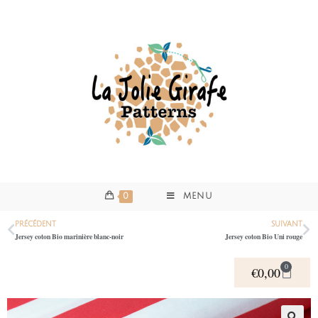
0
MENU
PRÉCÉDENT
SUIVANT
Jersey coton Bio marinière blanc-noir
Jersey coton Bio Uni rouge
0
€
0,00