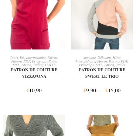
AJOUTER AU PANIER
CHOIX DES OPTIONS
Court
,
Eté
,
Intermédiaire
,
Niveau
,
Automne
,
Débutant
,
Hiver
,
Patrons PDF
,
Printemps
,
Robe
,
Intermédiaire
,
Moyen
,
Patrons PDF
,
S/XL
,
Saison
,
Tailles
,
XL/4XL
Printemps
,
S/XL
,
Saison
,
Tailles
PATRON DE COUTURE
PATRON DE COUTURE
VIZZAVONA
SWEAT LE TRIO
€
10,90
€
9,90
–
€
15,00