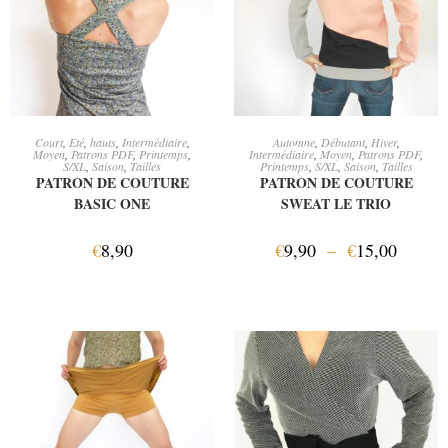
AJOUTER AU PANIER
CHOIX DES OPTIONS
Court
,
Eté
,
hauts
,
Intermédiaire
,
Automne
,
Débutant
,
Hiver
,
Moyen
,
Patrons PDF
,
Printemps
,
Intermédiaire
,
Moyen
,
Patrons PDF
,
S/XL
,
Saison
,
Tailles
Printemps
,
S/XL
,
Saison
,
Tailles
PATRON DE COUTURE
PATRON DE COUTURE
BASIC ONE
SWEAT LE TRIO
€
8,90
€
9,90
–
€
15,00