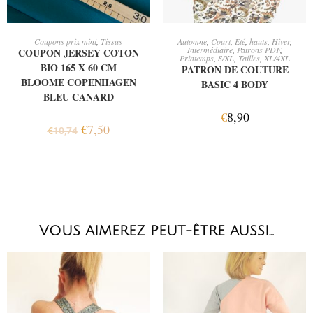
LIRE LA SUITE
AJOUTER AU PANIER
Coupons prix mini
,
Tissus
Automne
,
Court
,
Eté
,
hauts
,
Hiver
,
Intermédiaire
,
Patrons PDF
,
COUPON JERSEY COTON
Printemps
,
S/XL
,
Tailles
,
XL/4XL
BIO 165 X 60 CM
PATRON DE COUTURE
BLOOME COPENHAGEN
BASIC 4 BODY
BLEU CANARD
€
8,90
€
7,50
€
10,74
VOUS AIMEREZ PEUT-ÊTRE AUSSI…