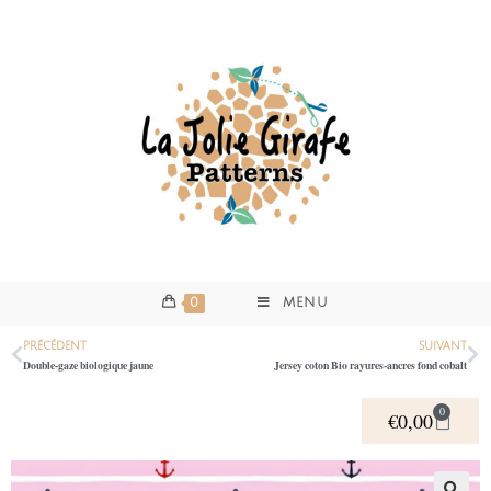
0
MENU
PRÉCÉDENT
SUIVANT
Double-gaze biologique jaune
Jersey coton Bio rayures-ancres fond cobalt
0
€
0,00