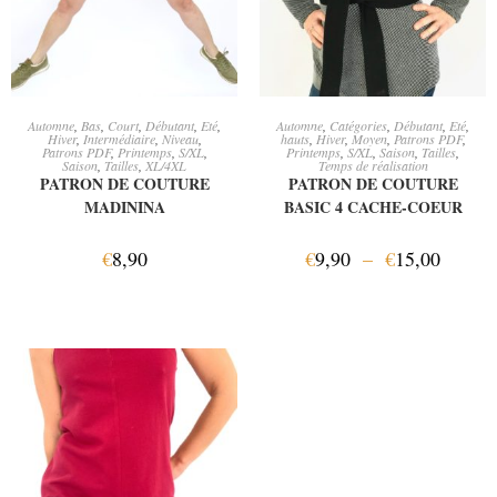
AJOUTER AU PANIER
CHOIX DES OPTIONS
Automne
,
Bas
,
Court
,
Débutant
,
Eté
,
Automne
,
Catégories
,
Débutant
,
Eté
,
Hiver
,
Intermédiaire
,
Niveau
,
hauts
,
Hiver
,
Moyen
,
Patrons PDF
,
Patrons PDF
,
Printemps
,
S/XL
,
Printemps
,
S/XL
,
Saison
,
Tailles
,
Saison
,
Tailles
,
XL/4XL
Temps de réalisation
PATRON DE COUTURE
PATRON DE COUTURE
MADININA
BASIC 4 CACHE-COEUR
€
8,90
€
9,90
–
€
15,00