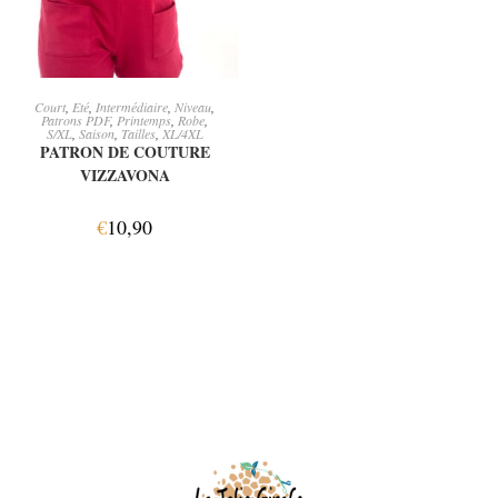
AJOUTER AU PANIER
Court
,
Eté
,
Intermédiaire
,
Niveau
,
Patrons PDF
,
Printemps
,
Robe
,
S/XL
,
Saison
,
Tailles
,
XL/4XL
PATRON DE COUTURE
VIZZAVONA
€
10,90