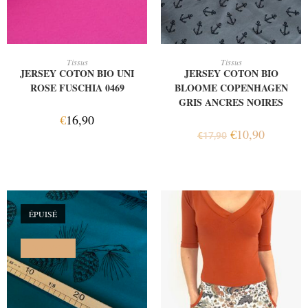
AJOUTER AU PANIER
AJOUTER AU PANIER
Tissus
Tissus
JERSEY COTON BIO UNI
JERSEY COTON BIO
ROSE FUSCHIA 0469
BLOOME COPENHAGEN
GRIS ANCRES NOIRES
€
16,90
€
10,90
€
17,90
ÉPUISÉ
PROMO !