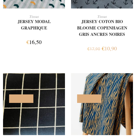
AJOUTER AU PANIER
AJOUTER AU PANIER
Tissus
Tissus
JERSEY MODAL
JERSEY COTON BIO
GRAPHIQUE
BLOOME COPENHAGEN
GRIS ANCRES NOIRES
€
16,50
€
10,90
€
17,90
PROMO !
PROMO !