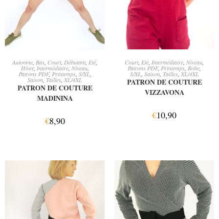
AJOUTER AU PANIER
AJOUTER AU PANIER
Automne
,
Bas
,
Court
,
Débutant
,
Eté
,
Court
,
Eté
,
Intermédiaire
,
Niveau
,
Hiver
,
Intermédiaire
,
Niveau
,
Patrons PDF
,
Printemps
,
Robe
,
Patrons PDF
,
Printemps
,
S/XL
,
S/XL
,
Saison
,
Tailles
,
XL/4XL
Saison
,
Tailles
,
XL/4XL
PATRON DE COUTURE
PATRON DE COUTURE
VIZZAVONA
MADININA
€
10,90
€
8,90