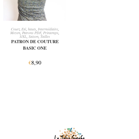
AJOUTER AU PANIER
Court
,
Eté
,
hauts
,
Intermédiaire
,
Moyen
,
Patrons PDF
,
Printemps
,
S/XL
,
Saison
,
Tailles
PATRON DE COUTURE
BASIC ONE
€
8,90