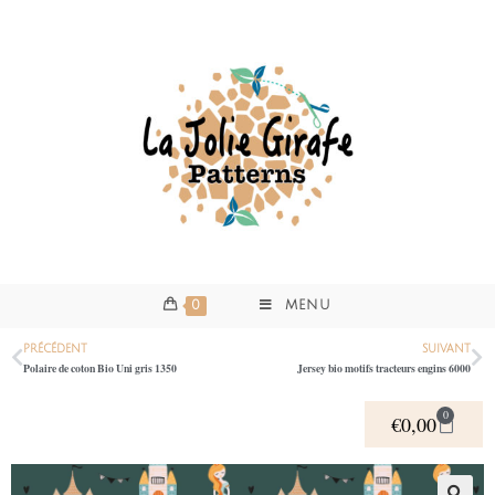
0
MENU
PRÉCÉDENT
SUIVANT
Polaire de coton Bio Uni gris 1350
Jersey bio motifs tracteurs engins 6000
0
€
0,00