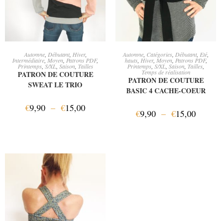
CHOIX DES OPTIONS
CHOIX DES OPTIONS
Automne
,
Débutant
,
Hiver
,
Automne
,
Catégories
,
Débutant
,
Eté
,
Intermédiaire
,
Moyen
,
Patrons PDF
,
hauts
,
Hiver
,
Moyen
,
Patrons PDF
,
Printemps
,
S/XL
,
Saison
,
Tailles
Printemps
,
S/XL
,
Saison
,
Tailles
,
Temps de réalisation
PATRON DE COUTURE
PATRON DE COUTURE
SWEAT LE TRIO
BASIC 4 CACHE-COEUR
€
9,90
–
€
15,00
€
9,90
–
€
15,00