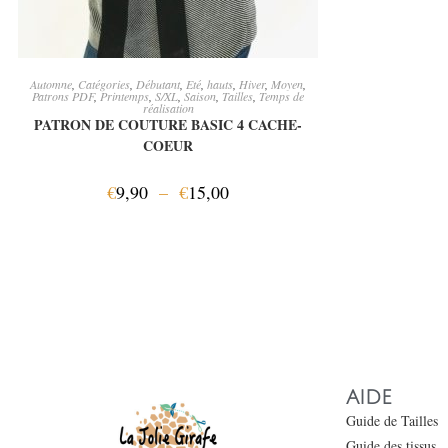
CHOIX DES OPTIONS
Automne
,
Catégories
,
Débutant
,
Eté
,
hauts
,
Hiver
,
Moyen
,
Patrons PDF
,
Printemps
,
S/XL
,
Saison
,
Tailles
,
Temps de
réalisation
PATRON DE COUTURE BASIC 4 CACHE-
COEUR
€
9,90
–
€
15,00
AIDE
Guide de Tailles
Guide des tissus