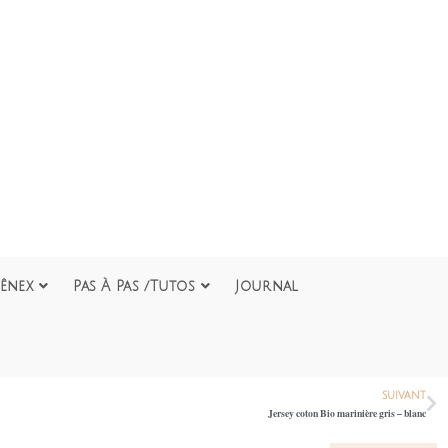
ênex
Pas À Pas /Tutos
Journal
SUIVANT
Jersey coton Bio marinière gris – blanc