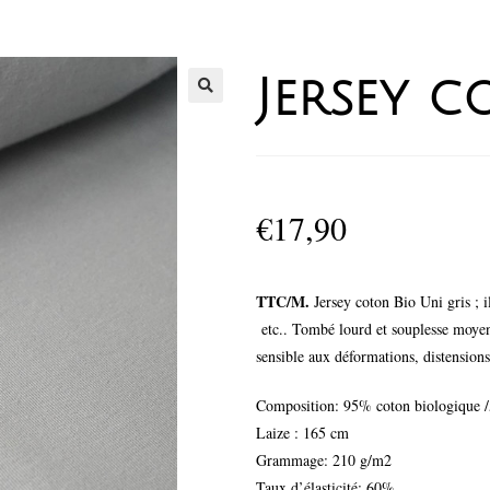
Jersey c
€
17,90
TTC/M.
Jersey coton Bio Uni gris ; i
etc.. Tombé lourd et souplesse moyenn
sensible aux déformations, distensions
Composition: 95% coton biologique /
Laize : 165 cm
Grammage: 210 g/m2
Taux d’élasticité: 60%