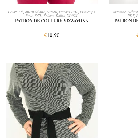
AJOUTER AU PANIER
CH
Court
,
Eté
,
Intermédiaire
,
Niveau
,
Patrons PDF
,
Printemps
,
Automne
,
Débuta
Robe
,
S/XL
,
Saison
,
Tailles
,
XL/4XL
PDF
,
P
PATRON DE COUTURE VIZZAVONA
PATRON D
€
10,90