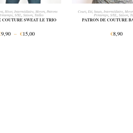
OIX DES OPTIONS
AJOUTER AU PANI
nt
,
Hiver
,
Intermédiaire
,
Moyen
,
Patrons
Court
,
Eté
,
hauts
,
Intermédiaire
,
Moye
rintemps
,
S/XL
,
Saison
,
Tailles
Printemps
,
S/XL
,
Saison
,
Ta
E COUTURE SWEAT LE TRIO
PATRON DE COUTURE B
€
9,90
–
€
15,00
€
8,90