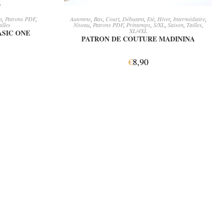
ER
AJOUTER AU PANIER
n
,
Patrons PDF
,
Automne
,
Bas
,
Court
,
Débutant
,
Eté
,
Hiver
,
Intermédiaire
,
illes
Niveau
,
Patrons PDF
,
Printemps
,
S/XL
,
Saison
,
Tailles
,
XL/4XL
ASIC ONE
PATRON DE COUTURE MADININA
€
8,90