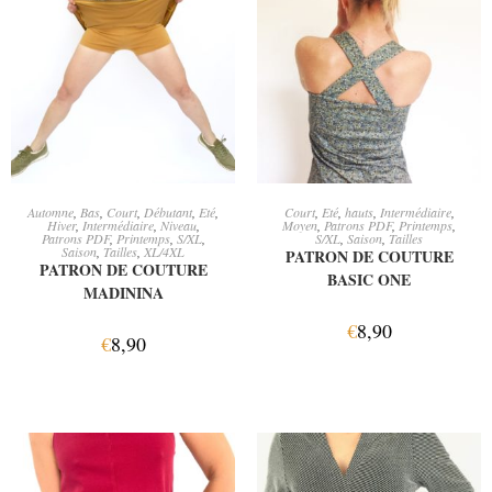
AJOUTER AU PANIER
AJOUTER AU PANIER
Automne
,
Bas
,
Court
,
Débutant
,
Eté
,
Court
,
Eté
,
hauts
,
Intermédiaire
,
Hiver
,
Intermédiaire
,
Niveau
,
Moyen
,
Patrons PDF
,
Printemps
,
Patrons PDF
,
Printemps
,
S/XL
,
S/XL
,
Saison
,
Tailles
Saison
,
Tailles
,
XL/4XL
PATRON DE COUTURE
PATRON DE COUTURE
BASIC ONE
MADININA
€
8,90
€
8,90