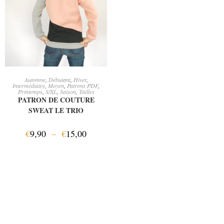
CHOIX DES OPTIONS
Automne
,
Débutant
,
Hiver
,
Intermédiaire
,
Moyen
,
Patrons PDF
,
Printemps
,
S/XL
,
Saison
,
Tailles
PATRON DE COUTURE
SWEAT LE TRIO
€
9,90
–
€
15,00