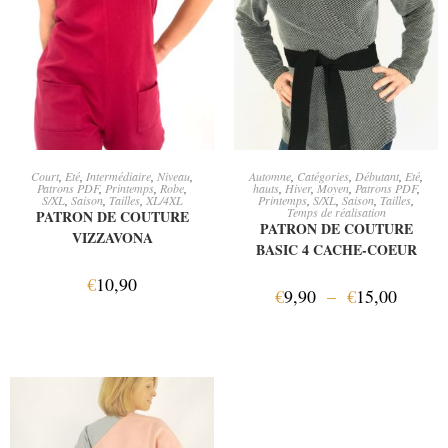
AJOUTER AU PANIER
CHOIX DES OPTIONS
Court
,
Eté
,
Intermédiaire
,
Niveau
,
Automne
,
Catégories
,
Débutant
,
Eté
,
Patrons PDF
,
Printemps
,
Robe
,
hauts
,
Hiver
,
Moyen
,
Patrons PDF
,
S/XL
,
Saison
,
Tailles
,
XL/4XL
Printemps
,
S/XL
,
Saison
,
Tailles
,
Temps de réalisation
PATRON DE COUTURE
PATRON DE COUTURE
VIZZAVONA
BASIC 4 CACHE-COEUR
€
10,90
€
9,90
–
€
15,00