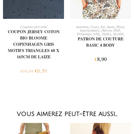
AJOUTER AU PANIER
AJOUTER AU PANIER
Coupons prix mini
Automne
,
Court
,
Eté
,
hauts
,
Hiver
,
Intermédiaire
,
Patrons PDF
,
COUPON JERSEY COTON
Printemps
,
S/XL
,
Tailles
,
XL/4XL
BIO BLOOME
PATRON DE COUTURE
COPENHAGEN GRIS
BASIC 4 BODY
MOTIFS TRIANGLES 60 X
165CM DE LAIZE
€
8,90
€
6,50
€
10,74
VOUS AIMEREZ PEUT-ÊTRE AUSSI…