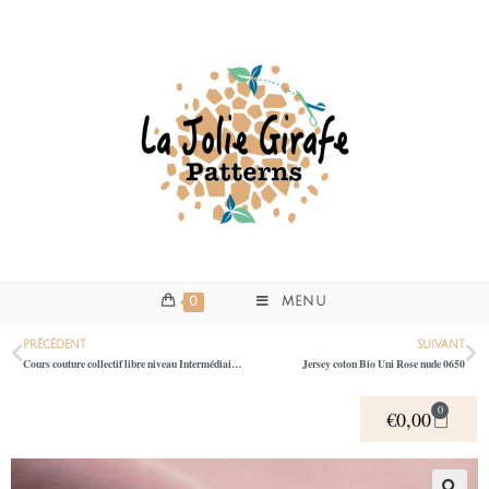
0
MENU
PRÉCÉDENT
SUIVANT
Cours couture collectif libre niveau Intermédiaire V25/10: Atelier couture libre Matin niveau Intermédiaire (je n’ai pas de machine à coudre)
Jersey coton Bio Uni Rose nude 0650
0
€
0,00