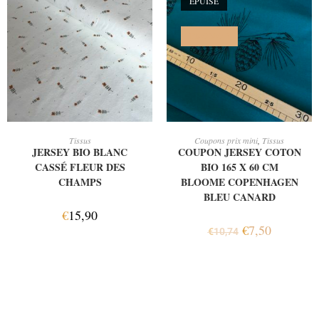
ÉPUISÉ
PROMO !
AJOUTER AU PANIER
LIRE LA SUITE
Tissus
Coupons prix mini
,
Tissus
JERSEY BIO BLANC
COUPON JERSEY COTON
CASSÉ FLEUR DES
BIO 165 X 60 CM
CHAMPS
BLOOME COPENHAGEN
BLEU CANARD
€
15,90
€
7,50
€
10,74