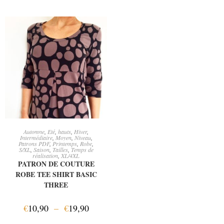
CHOIX DES OPTIONS
Automne
,
Eté
,
hauts
,
Hiver
,
Intermédiaire
,
Moyen
,
Niveau
,
Patrons PDF
,
Printemps
,
Robe
,
S/XL
,
Saison
,
Tailles
,
Temps de
réalisation
,
XL/4XL
PATRON DE COUTURE
ROBE TEE SHIRT BASIC
THREE
€
10,90
–
€
19,90