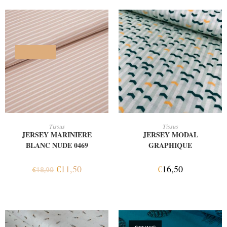
PROMO !
AJOUTER AU PANIER
AJOUTER AU PANIER
Tissus
Tissus
JERSEY MARINIERE
JERSEY MODAL
BLANC NUDE 0469
GRAPHIQUE
€
11,50
€
16,50
€
18,90