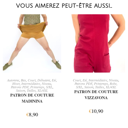
VOUS AIMEREZ PEUT-ÊTRE AUSSI…
AJOUTER AU PANIER
AJOUTER AU PANIER
Automne
,
Bas
,
Court
,
Débutant
,
Eté
,
Court
,
Eté
,
Intermédiaire
,
Niveau
,
Hiver
,
Intermédiaire
,
Niveau
,
Patrons PDF
,
Printemps
,
Robe
,
Patrons PDF
,
Printemps
,
S/XL
,
S/XL
,
Saison
,
Tailles
,
XL/4XL
Saison
,
Tailles
,
XL/4XL
PATRON DE COUTURE
PATRON DE COUTURE
VIZZAVONA
MADININA
€
10,90
€
8,90