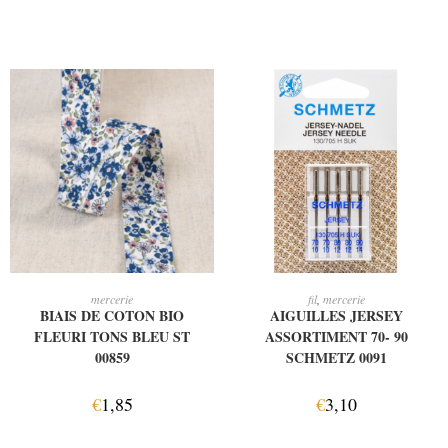
AJOUTER AU PANIER
AJOUTER AU PANIER
mercerie
fil
,
mercerie
BIAIS DE COTON BIO
AIGUILLES JERSEY
FLEURI TONS BLEU ST
ASSORTIMENT 70- 90
00859
SCHMETZ 0091
€
1,85
€
3,10