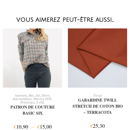
VOUS AIMEREZ PEUT-ÊTRE AUSSI…
CHOIX DES OPTIONS
AJOUTER AU PANIER
Automne
,
Bas
,
Eté
,
Hiver
,
Tissus
Intermédiaire
,
Patrons PDF
,
GABARDINE TWILL
Printemps
,
S 4XL
STRETCH DE COTON BIO
PATRON DE COUTURE
– TERRACOTA
BASIC SIX
€
25,30
€
10,90
–
€
15,00