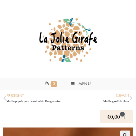
0
MENU
PRÉCÉDENT
SUIVANT
Maille piquée polo de coton bio Rouge cerise
Maille gauffrée blanc
0
€
0,00