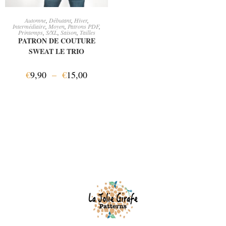
CHOIX DES OPTIONS
Automne
,
Débutant
,
Hiver
,
Intermédiaire
,
Moyen
,
Patrons PDF
,
Printemps
,
S/XL
,
Saison
,
Tailles
PATRON DE COUTURE
SWEAT LE TRIO
€
9,90
–
€
15,00