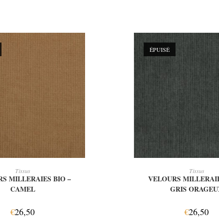
ÉPUISÉ
LIRE LA SUITE
LIRE LA SUIT
Tissus
Tissus
S MILLERAIES BIO –
VELOURS MILLERAIE
CAMEL
GRIS ORAGEU
€
26,50
€
26,50