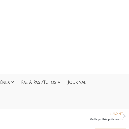
ênex
Pas À Pas /Tutos
Journal
SUIVANT
Maille gauffrée petite rouille