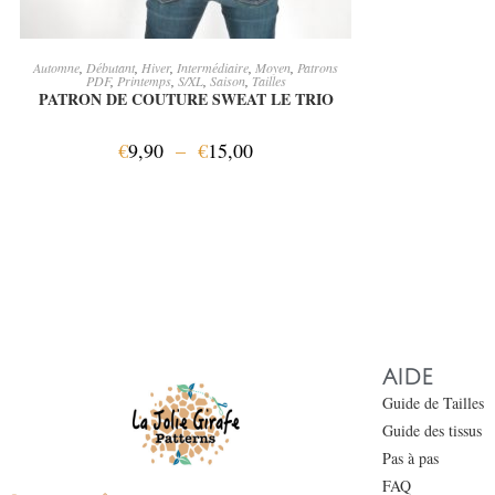
CHOIX DES OPTIONS
Automne
,
Débutant
,
Hiver
,
Intermédiaire
,
Moyen
,
Patrons
PDF
,
Printemps
,
S/XL
,
Saison
,
Tailles
PATRON DE COUTURE SWEAT LE TRIO
€
9,90
–
€
15,00
AIDE
Guide de Tailles
Guide des tissus
Pas à pas
FAQ