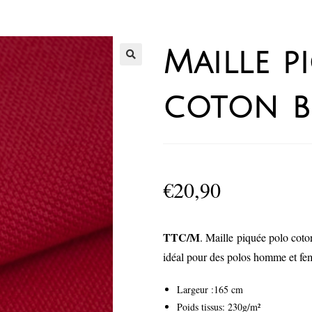
Maille p
coton b
€
20,90
TTC/M
. Maille piquée polo coton
idéal pour des polos homme et fem
Largeur :165 cm
Poids tissus: 230g/m²