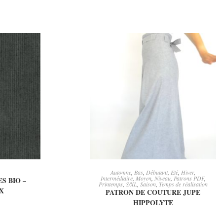
E
CHOIX DES OPTIONS
Automne
,
Bas
,
Débutant
,
Eté
,
Hiver
,
Intermédiaire
,
Moyen
,
Niveau
,
Patrons PDF
,
S BIO –
Printemps
,
S/XL
,
Saison
,
Temps de réalisation
X
PATRON DE COUTURE JUPE
HIPPOLYTE