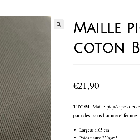
Maille p
coton B
€
21,90
TTC/M
. Maille piquée polo coto
pour des polos homme et femme. A
Largeur :165 cm
Poids tissus: 230g/m²