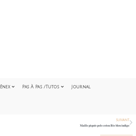
ênex
Pas À Pas /Tutos
Journal
SUIVANT
Maille piquée polo coton Bio bleu indigo