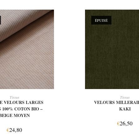
ÉPUISÉ
LIRE LA SUITE
LIRE LA SUIT
Tissus
Tissus
E VELOURS LARGES
VELOURS MILLERAIE
 100% COTON BIO –
KAKI
BEIGE MOYEN
€
26,50
€
24,80