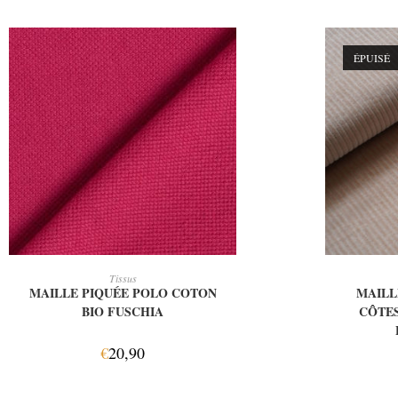
ÉPUISÉ
AJOUTER AU PANIER
Tissus
MAILLE PIQUÉE POLO COTON
MAILL
BIO FUSCHIA
CÔTES
€
20,90