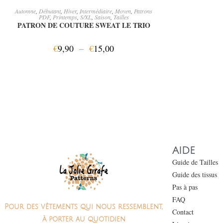
CHOIX DES OPTIONS
Automne
,
Débutant
,
Hiver
,
Intermédiaire
,
Moyen
,
Patrons
PDF
,
Printemps
,
S/XL
,
Saison
,
Tailles
PATRON DE COUTURE SWEAT LE TRIO
€
9,90
–
€
15,00
AIDE
Guide de Tailles
Guide des tissus
Pas à pas
FAQ
Pour des vêtements qui nous ressemblent,
Contact
à porter au quotidien