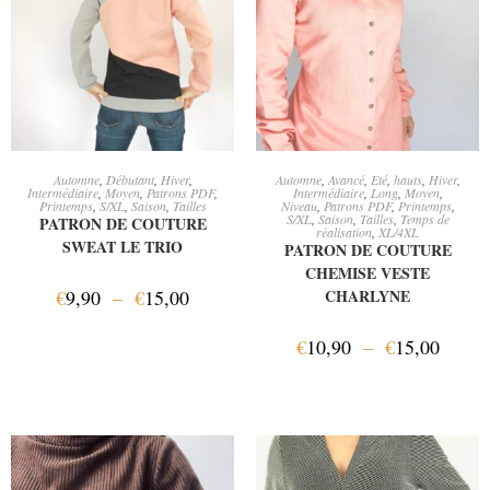
CHOIX DES OPTIONS
CHOIX DES OPTIONS
Automne
,
Débutant
,
Hiver
,
Automne
,
Avancé
,
Eté
,
hauts
,
Hiver
,
Intermédiaire
,
Moyen
,
Patrons PDF
,
Intermédiaire
,
Long
,
Moyen
,
Printemps
,
S/XL
,
Saison
,
Tailles
Niveau
,
Patrons PDF
,
Printemps
,
S/XL
,
Saison
,
Tailles
,
Temps de
PATRON DE COUTURE
réalisation
,
XL/4XL
SWEAT LE TRIO
PATRON DE COUTURE
CHEMISE VESTE
€
9,90
–
€
15,00
CHARLYNE
€
10,90
–
€
15,00