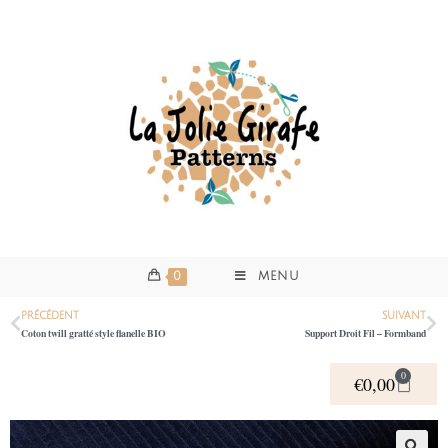
0
MENU
PRÉCÉDENT
SUIVANT
Coton twill gratté style flanelle BIO
Support Droit Fil – Formband
0
€
0,00