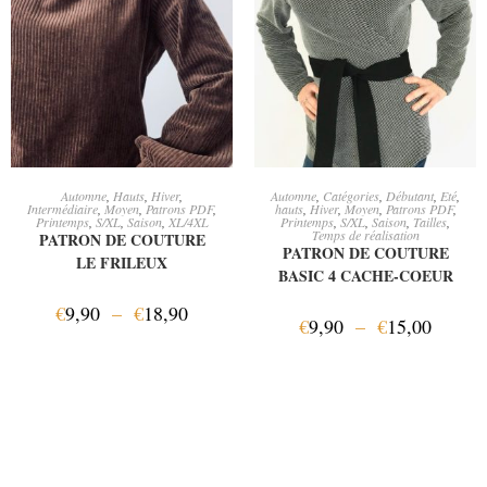
CHOIX DES OPTIONS
CHOIX DES OPTIONS
Automne
,
Hauts
,
Hiver
,
Automne
,
Catégories
,
Débutant
,
Eté
,
Intermédiaire
,
Moyen
,
Patrons PDF
,
hauts
,
Hiver
,
Moyen
,
Patrons PDF
,
Printemps
,
S/XL
,
Saison
,
XL/4XL
Printemps
,
S/XL
,
Saison
,
Tailles
,
Temps de réalisation
PATRON DE COUTURE
PATRON DE COUTURE
LE FRILEUX
BASIC 4 CACHE-COEUR
€
9,90
–
€
18,90
€
9,90
–
€
15,00