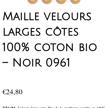
Maille velours
larges côtes
100% coton bio
– Noir 0961
€
24,80
TTC/M
. Velours large côte Bio de la meilleure qualité en 100%