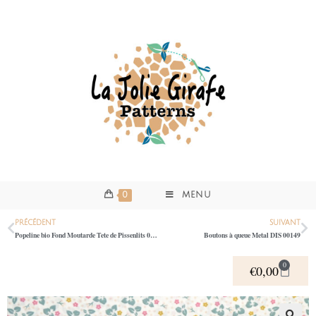
0
MENU
PRÉCÉDENT
SUIVANT
Popeline bio Fond Moutarde Tete de Pissenlits 0650
Boutons à queue Metal DIS 00149
0
€
0,00