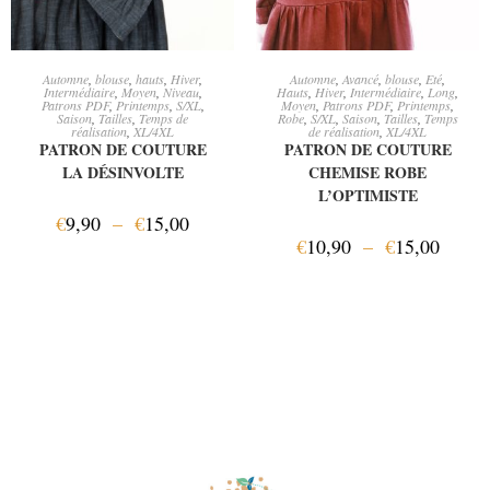
CHOIX DES OPTIONS
CHOIX DES OPTIONS
Automne
,
blouse
,
hauts
,
Hiver
,
Automne
,
Avancé
,
blouse
,
Eté
,
Intermédiaire
,
Moyen
,
Niveau
,
Hauts
,
Hiver
,
Intermédiaire
,
Long
,
Patrons PDF
,
Printemps
,
S/XL
,
Moyen
,
Patrons PDF
,
Printemps
,
Saison
,
Tailles
,
Temps de
Robe
,
S/XL
,
Saison
,
Tailles
,
Temps
réalisation
,
XL/4XL
de réalisation
,
XL/4XL
PATRON DE COUTURE
PATRON DE COUTURE
LA DÉSINVOLTE
CHEMISE ROBE
L’OPTIMISTE
€
9,90
–
€
15,00
€
10,90
–
€
15,00