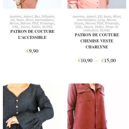
AJOUTER AU PANIER
CHOIX DES OPTIONS
Automne
,
Avancé
,
Bas
,
Débutant
,
Automne
,
Avancé
,
Eté
,
hauts
,
Hiver
,
Eté
,
hauts
,
Hiver
,
Intermédiaire
,
Intermédiaire
,
Long
,
Moyen
,
Moyen
,
Patrons PDF
,
Printemps
,
Niveau
,
Patrons PDF
,
Printemps
,
S/XL
,
Saison
,
Tailles
,
XL/4XL
S/XL
,
Saison
,
Tailles
,
Temps de
réalisation
,
XL/4XL
PATRON DE COUTURE
PATRON DE COUTURE
L’ACCESSIBLE
CHEMISE VESTE
CHARLYNE
€
9,90
€
10,90
–
€
15,00