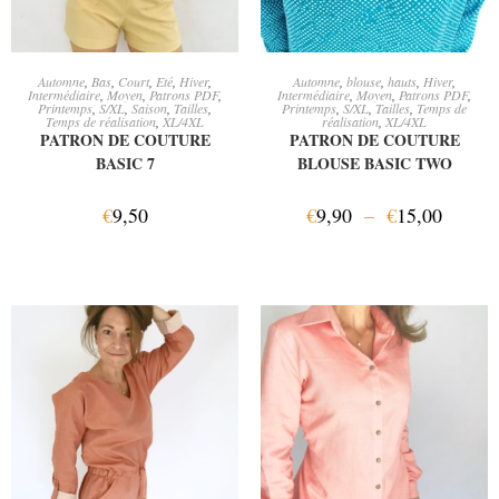
AJOUTER AU PANIER
CHOIX DES OPTIONS
Automne
,
Bas
,
Court
,
Eté
,
Hiver
,
Automne
,
blouse
,
hauts
,
Hiver
,
Intermédiaire
,
Moyen
,
Patrons PDF
,
Intermédiaire
,
Moyen
,
Patrons PDF
,
Printemps
,
S/XL
,
Saison
,
Tailles
,
Printemps
,
S/XL
,
Tailles
,
Temps de
Temps de réalisation
,
XL/4XL
réalisation
,
XL/4XL
PATRON DE COUTURE
PATRON DE COUTURE
BASIC 7
BLOUSE BASIC TWO
€
9,50
€
9,90
–
€
15,00