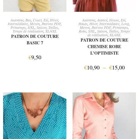
AJOUTER AU PANIER
CHOIX DES OPTIONS
Automne
,
Bas
,
Court
,
Eté
,
Hiver
,
Automne
,
Avancé
,
blouse
,
Eté
,
Intermédiaire
,
Moyen
,
Patrons PDF
,
Hauts
,
Hiver
,
Intermédiaire
,
Long
,
Printemps
,
S/XL
,
Saison
,
Tailles
,
Moyen
,
Patrons PDF
,
Printemps
,
Temps de réalisation
,
XL/4XL
Robe
,
S/XL
,
Saison
,
Tailles
,
Temps
de réalisation
,
XL/4XL
PATRON DE COUTURE
PATRON DE COUTURE
BASIC 7
CHEMISE ROBE
L’OPTIMISTE
€
9,50
€
10,90
–
€
15,00