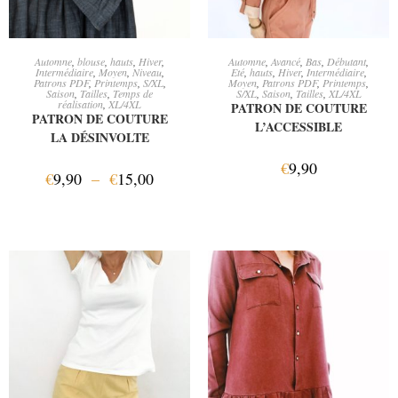
CHOIX DES OPTIONS
AJOUTER AU PANIER
Automne
,
blouse
,
hauts
,
Hiver
,
Automne
,
Avancé
,
Bas
,
Débutant
,
Intermédiaire
,
Moyen
,
Niveau
,
Eté
,
hauts
,
Hiver
,
Intermédiaire
,
Patrons PDF
,
Printemps
,
S/XL
,
Moyen
,
Patrons PDF
,
Printemps
,
Saison
,
Tailles
,
Temps de
S/XL
,
Saison
,
Tailles
,
XL/4XL
réalisation
,
XL/4XL
PATRON DE COUTURE
PATRON DE COUTURE
L’ACCESSIBLE
LA DÉSINVOLTE
€
9,90
€
9,90
–
€
15,00