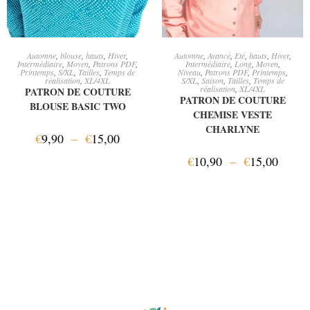
CHOIX DES OPTIONS
CHOIX DES OPTIONS
Automne
,
blouse
,
hauts
,
Hiver
,
Automne
,
Avancé
,
Eté
,
hauts
,
Hiver
,
Intermédiaire
,
Moyen
,
Patrons PDF
,
Intermédiaire
,
Long
,
Moyen
,
Printemps
,
S/XL
,
Tailles
,
Temps de
Niveau
,
Patrons PDF
,
Printemps
,
réalisation
,
XL/4XL
S/XL
,
Saison
,
Tailles
,
Temps de
réalisation
,
XL/4XL
PATRON DE COUTURE
PATRON DE COUTURE
BLOUSE BASIC TWO
CHEMISE VESTE
CHARLYNE
€
9,90
–
€
15,00
€
10,90
–
€
15,00