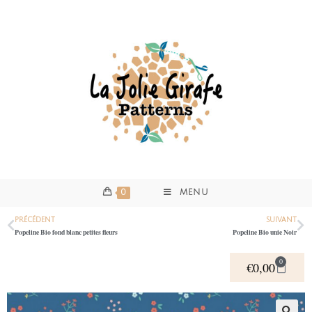
0
MENU
PRÉCÉDENT
SUIVANT
Popeline Bio fond blanc petites fleurs
Popeline Bio unie Noir
0
€
0,00