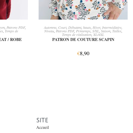
ONS
AJOUTER AU PANIER
yen
,
Patrons PDF
,
Automne
,
Court
,
Débutant
,
hauts
,
Hiver
,
Intermédiaire
,
les
,
Temps de
Niveau
,
Patrons PDF
,
Printemps
,
S/XL
,
Saison
,
Tailles
,
Temps de réalisation
,
XL/4XL
AT / ROBE
PATRON DE COUTURE SCAPIN
€
8,90
SITE
Accueil