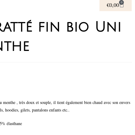
0
€
0,00
atté fin bio Uni
nthe
u menthe , très doux et souple, il tient également bien chaud avec son envers
lls, hoodies, gilets, pantalons enfants etc..
5% élasthane