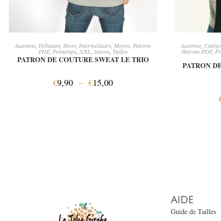
CHOIX DES OPTIONS
CH
Automne
,
Débutant
,
Hiver
,
Intermédiaire
,
Moyen
,
Patrons
Automne
,
Catégo
PDF
,
Printemps
,
S/XL
,
Saison
,
Tailles
Patrons PDF
,
Pr
PATRON DE COUTURE SWEAT LE TRIO
PATRON DE
€
9,90
–
€
15,00
AIDE
Guide de Tailles