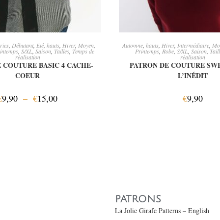
OIX DES OPTIONS
CHOIX DES OPTI
ries
,
Débutant
,
Eté
,
hauts
,
Hiver
,
Moyen
,
Automne
,
hauts
,
Hiver
,
Intermédiaire
,
Mo
intemps
,
S/XL
,
Saison
,
Tailles
,
Temps de
Printemps
,
Robe
,
S/XL
,
Saison
,
Tail
réalisation
réalisation
 COUTURE BASIC 4 CACHE-
PATRON DE COUTURE SWE
COEUR
L’INÉDIT
€
9,90
–
€
15,00
€
9,90
PATRONS
La Jolie Girafe Patterns – English