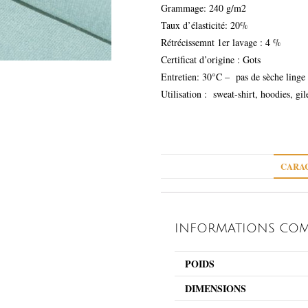
Grammage: 240 g/m2
Taux d’élasticité: 20%
Rétrécissemnt 1er lavage : 4 %
Certificat d’origine : Gots
Entretien: 30°C – pas de sèche linge
Utilisation : sweat-shirt, hoodies, gil
CARAC
INFORMATIONS COM
POIDS
DIMENSIONS