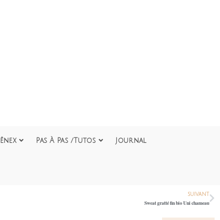
ênex
Pas À Pas /Tutos
Journal
SUIVANT
Sweat gratté fin bio Uni chameau