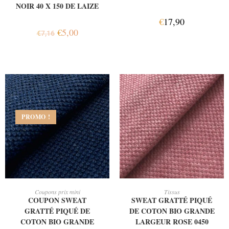
NOIR 40 X 150 DE LAIZE
€
17,90
€
5,00
€
7,16
PROMO !
AJOUTER AU PANIER
AJOUTER AU PANIER
Coupons prix mini
Tissus
COUPON SWEAT
SWEAT GRATTÉ PIQUÉ
GRATTÉ PIQUÉ DE
DE COTON BIO GRANDE
COTON BIO GRANDE
LARGEUR ROSE 0450