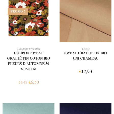
PROMO !
AJOUTER AU PANIER
AJOUTER AU PANIER
Coupons prix mini
Tissus
COUPON SWEAT
SWEAT GRATTÉ FIN BIO
GRATTÉ FIN COTON BIO
UNI CHAMEAU
FLEURS D’AUTOMNE 50
X 150 CM
€
17,90
€
6,50
€
9,45