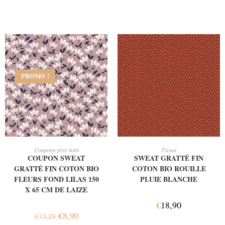
PROMO !
AJOUTER AU PANIER
AJOUTER AU PANIER
Coupons prix mini
Tissus
COUPON SWEAT
SWEAT GRATTÉ FIN
GRATTÉ FIN COTON BIO
COTON BIO ROUILLE
FLEURS FOND LILAS 150
PLUIE BLANCHE
X 65 CM DE LAIZE
€
18,90
€
8,90
€
12,29