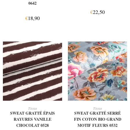
0642
€
22,50
€
18,90
AJOUTER AU PANIER
AJOUTER AU PANIER
Tissus
Tissus
SWEAT GRATTÉ ÉPAIS
SWEAT GRATTÉ SERRÉ
RAYURES VANILLE
FIN COTON BIO GRAND
CHOCOLAT 0528
MOTIF FLEURS 0532