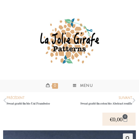
0
MENU
PRÉCÉDENT
SUIVANT
Sweat gratté fin bio Uni Framboise
Sweat gratté fin coton bio Abstract rouille
0
€
0,00