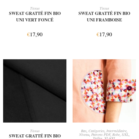
AJOUTER AU PANIER
AJOUTER AU PANIER
Tissus
Tissus
SWEAT GRATTÉ FIN BIO
SWEAT GRATTÉ FIN BIO
UNI VERT FONCÉ
UNI FRAMBOISE
€
17,90
€
17,90
AJOUTER AU PANIER
CHOIX DES OPTIONS
Tissus
Bas
,
Catégories
,
Intermédiaire
,
Niveau
,
Patrons PDF
,
Robe
,
S/XL
,
SWEAT GRATTÉ FIN BIO
Tailles
,
XL/4XL