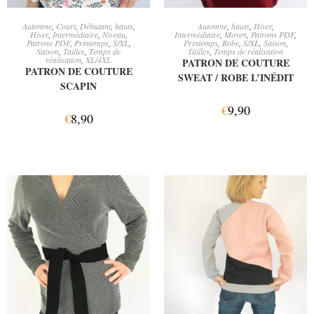
AJOUTER AU PANIER
CHOIX DES OPTIONS
Automne
,
Court
,
Débutant
,
hauts
,
Automne
,
hauts
,
Hiver
,
Hiver
,
Intermédiaire
,
Niveau
,
Intermédiaire
,
Moyen
,
Patrons PDF
,
Patrons PDF
,
Printemps
,
S/XL
,
Printemps
,
Robe
,
S/XL
,
Saison
,
Saison
,
Tailles
,
Temps de
Tailles
,
Temps de réalisation
réalisation
,
XL/4XL
PATRON DE COUTURE
PATRON DE COUTURE
SWEAT / ROBE L’INÉDIT
SCAPIN
€
9,90
€
8,90