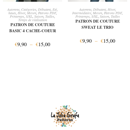
CHOIX DES OPTIONS
CHOIX DES OPTIONS
Automne
,
Catégories
,
Débutant
,
Eté
,
Automne
,
Débutant
,
Hiver
,
hauts
,
Hiver
,
Moyen
,
Patrons PDF
,
Intermédiaire
,
Moyen
,
Patrons PDF
,
Printemps
,
S/XL
,
Saison
,
Tailles
,
Printemps
,
S/XL
,
Saison
,
Tailles
Temps de réalisation
PATRON DE COUTURE
PATRON DE COUTURE
SWEAT LE TRIO
BASIC 4 CACHE-COEUR
€
9,90
–
€
15,00
€
9,90
–
€
15,00