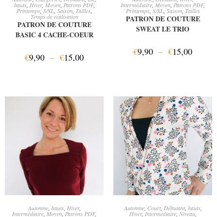
hauts
,
Hiver
,
Moyen
,
Patrons PDF
,
Intermédiaire
,
Moyen
,
Patrons PDF
,
Printemps
,
S/XL
,
Saison
,
Tailles
,
Printemps
,
S/XL
,
Saison
,
Tailles
Temps de réalisation
PATRON DE COUTURE
PATRON DE COUTURE
SWEAT LE TRIO
BASIC 4 CACHE-COEUR
€
9,90
–
€
15,00
€
9,90
–
€
15,00
CHOIX DES OPTIONS
AJOUTER AU PANIER
Automne
,
hauts
,
Hiver
,
Automne
,
Court
,
Débutant
,
hauts
,
Intermédiaire
,
Moyen
,
Patrons PDF
,
Hiver
,
Intermédiaire
,
Niveau
,