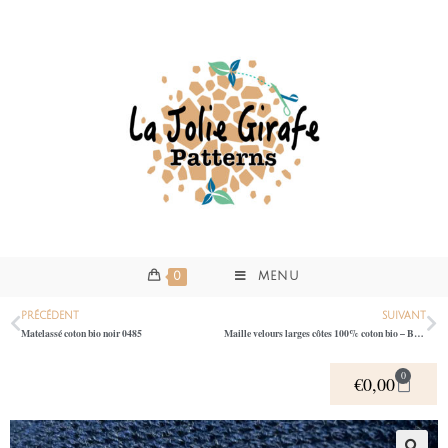
0
MENU
PRÉCÉDENT
SUIVANT
Matelassé coton bio noir 0485
Maille velours larges côtes 100% coton bio – Bordeaux 0400
0
€
0,00