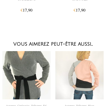
€
17,90
€
17,90
VOUS AIMEREZ PEUT-ÊTRE AUSSI…
CHOIX DES OPTIONS
CHOIX DES OPTIONS
Automne
,
Catégories
,
Débutant
,
Eté
,
Automne
,
Débutant
,
Hiver
,