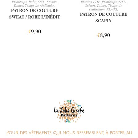
Printemps
,
Robe
,
S/XL
,
Saison
,
Patrons PDF
,
Printemps
,
S/XL
,
Tailles
,
Temps de réalisation
Saison
,
Tailles
,
Temps de
réalisation
,
XL/4XL
PATRON DE COUTURE
PATRON DE COUTURE
SWEAT / ROBE L’INÉDIT
SCAPIN
€
9,90
€
8,90
Pour des vêtements qui nous ressemblent, à porter au