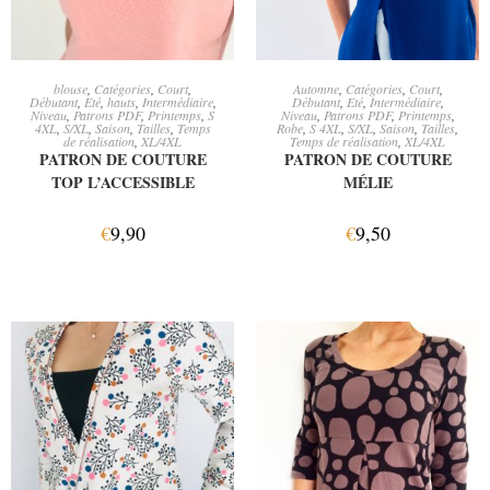
AJOUTER AU PANIER
AJOUTER AU PANIER
blouse
,
Catégories
,
Court
,
Automne
,
Catégories
,
Court
,
Débutant
,
Eté
,
hauts
,
Intermédiaire
,
Débutant
,
Eté
,
Intermédiaire
,
Niveau
,
Patrons PDF
,
Printemps
,
S
Niveau
,
Patrons PDF
,
Printemps
,
4XL
,
S/XL
,
Saison
,
Tailles
,
Temps
Robe
,
S 4XL
,
S/XL
,
Saison
,
Tailles
,
de réalisation
,
XL/4XL
Temps de réalisation
,
XL/4XL
PATRON DE COUTURE
PATRON DE COUTURE
TOP L’ACCESSIBLE
MÉLIE
€
9,90
€
9,50