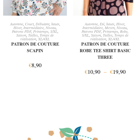
AJOUTER AU PANIER
CHOIX DES OPTIONS
Automne
,
Court
,
Débutant
,
hauts
,
Automne
,
Eté
,
hauts
,
Hiver
,
Hiver
,
Intermédiaire
,
Niveau
,
Intermédiaire
,
Moyen
,
Niveau
,
Patrons PDF
,
Printemps
,
S/XL
,
Patrons PDF
,
Printemps
,
Robe
,
Saison
,
Tailles
,
Temps de
S/XL
,
Saison
,
Tailles
,
Temps de
réalisation
,
XL/4XL
réalisation
,
XL/4XL
PATRON DE COUTURE
PATRON DE COUTURE
SCAPIN
ROBE TEE SHIRT BASIC
THREE
€
8,90
€
10,90
–
€
19,90