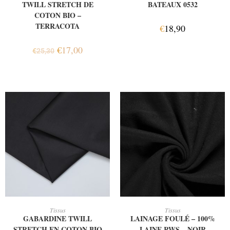
TWILL STRETCH DE
BATEAUX 0532
COTON BIO –
TERRACOTA
€
18,90
€
17,00
€
25,30
AJOUTER AU PANIER
AJOUTER AU PANIER
Tissus
Tissus
GABARDINE TWILL
LAINAGE FOULÉ – 100%
STRETCH EN COTON BIO
LAINE RWS – NOIR