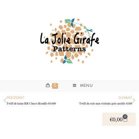
0
MENU
PRÉCÉDENT
SUIVANT
Twill de laine BR Choco-Rouille 01440
Twill de soie non violente gots motifs 4180
0
€
0,00