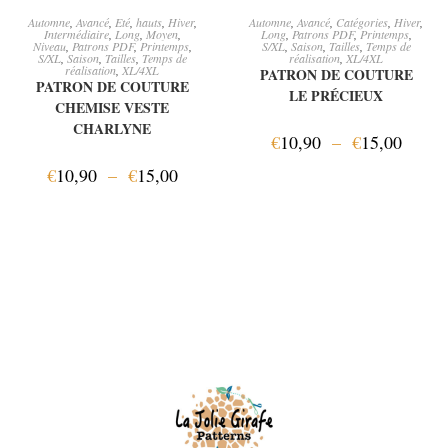
CHOIX DES OPTIONS
CHOIX DES OPTIONS
Automne
,
Avancé
,
Eté
,
hauts
,
Hiver
,
Automne
,
Avancé
,
Catégories
,
Hiver
,
Intermédiaire
,
Long
,
Moyen
,
Long
,
Patrons PDF
,
Printemps
,
Niveau
,
Patrons PDF
,
Printemps
,
S/XL
,
Saison
,
Tailles
,
Temps de
S/XL
,
Saison
,
Tailles
,
Temps de
réalisation
,
XL/4XL
réalisation
,
XL/4XL
PATRON DE COUTURE
PATRON DE COUTURE
LE PRÉCIEUX
CHEMISE VESTE
CHARLYNE
€
10,90
–
€
15,00
€
10,90
–
€
15,00