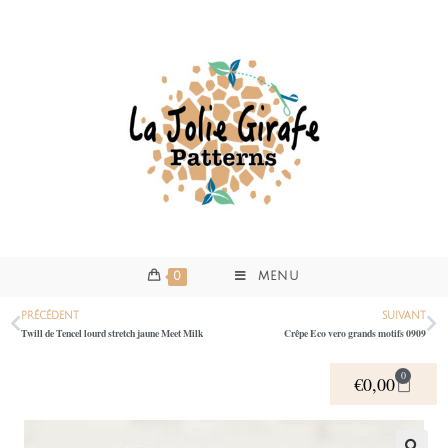
0
MENU
PRÉCÉDENT
SUIVANT
Twill de Tencel lourd stretch jaune Meet Milk
Crêpe Eco vero grands motifs 0909
0
€
0,00