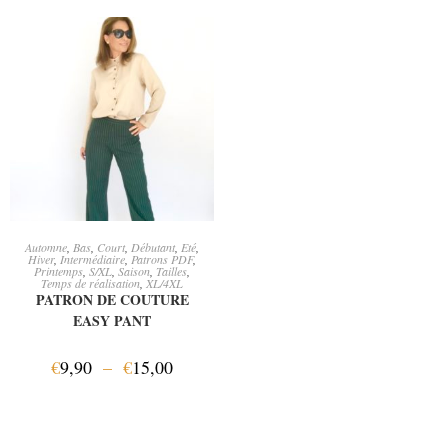
CHOIX DES OPTIONS
Automne
,
Bas
,
Court
,
Débutant
,
Eté
,
Hiver
,
Intermédiaire
,
Patrons PDF
,
Printemps
,
S/XL
,
Saison
,
Tailles
,
Temps de réalisation
,
XL/4XL
PATRON DE COUTURE
EASY PANT
€
9,90
–
€
15,00