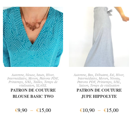
CHOIX DES OPTIONS
CHOIX DES OPTIONS
Automne
,
blouse
,
hauts
,
Hiver
,
Automne
,
Bas
,
Débutant
,
Eté
,
Hiver
,
Intermédiaire
,
Moyen
,
Patrons PDF
,
Intermédiaire
,
Moyen
,
Niveau
,
Printemps
,
S/XL
,
Tailles
,
Temps de
Patrons PDF
,
Printemps
,
S/XL
,
réalisation
,
XL/4XL
Saison
,
Temps de réalisation
PATRON DE COUTURE
PATRON DE COUTURE
BLOUSE BASIC TWO
JUPE HIPPOLYTE
€
9,90
–
€
15,00
€
10,90
–
€
15,00