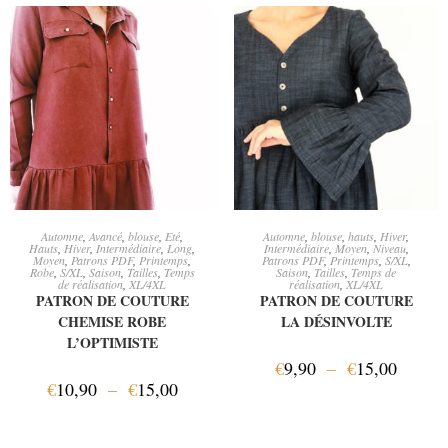
CHOIX DES OPTIONS
CHOIX DES OPTIONS
Automne
,
Avancé
,
blouse
,
Eté
,
Automne
,
blouse
,
hauts
,
Hiver
,
Hauts
,
Hiver
,
Intermédiaire
,
Long
,
Intermédiaire
,
Moyen
,
Niveau
,
Moyen
,
Patrons PDF
,
Printemps
,
Patrons PDF
,
Printemps
,
S/XL
,
Robe
,
S/XL
,
Saison
,
Tailles
,
Temps
Saison
,
Tailles
,
Temps de
de réalisation
,
XL/4XL
réalisation
,
XL/4XL
PATRON DE COUTURE
PATRON DE COUTURE
CHEMISE ROBE
LA DÉSINVOLTE
L’OPTIMISTE
€
9,90
–
€
15,00
€
10,90
–
€
15,00