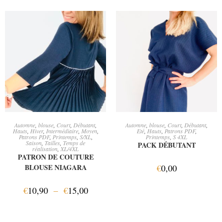
CHOIX DES OPTIONS
AJOUTER AU PANIER
Automne
,
blouse
,
Court
,
Débutant
,
Automne
,
blouse
,
Court
,
Débutant
,
Hauts
,
Hiver
,
Intermédiaire
,
Moyen
,
Eté
,
Hauts
,
Patrons PDF
,
Patrons PDF
,
Printemps
,
S/XL
,
Printemps
,
S 4XL
Saison
,
Tailles
,
Temps de
PACK DÉBUTANT
réalisation
,
XL/4XL
PATRON DE COUTURE
BLOUSE NIAGARA
€
0,00
€
10,90
–
€
15,00