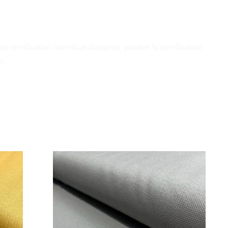
RESPONSABLES
certification (certificat d’origine), perdent la certification
r.