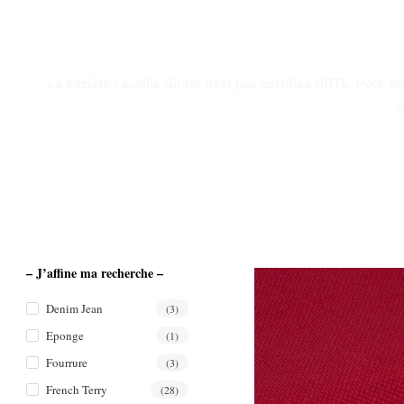
SÉLECTION J
La société La Jolie Girafe n’est pas certifiée GOTS. Pour cet
e
– J’affine ma recherche –
Denim Jean
(3)
Eponge
(1)
Fourrure
(3)
French Terry
(28)