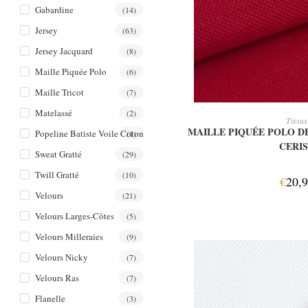
Gabardine
(14)
Jersey
(63)
Jersey Jacquard
(8)
Maille Piquée Polo
(6)
Maille Tricot
(7)
Matelassé
(2)
AJOUTER AU
Tissus
MAILLE PIQUÉE POLO D
Popeline Batiste Voile Coton
(1)
CERI
Sweat Gratté
(29)
Twill Gratté
(10)
€
20,
Velours
(21)
Velours Larges-Côtes
(5)
Velours Milleraies
(9)
Velours Nicky
(7)
Velours Ras
(7)
Flanelle
(3)