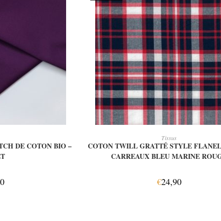
 PANIER
LIRE LA SUITE
Tissus
TCH DE COTON BIO –
COTON TWILL GRATTÉ STYLE FLANEL
ET
CARREAUX BLEU MARINE ROU
30
€
24,90