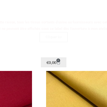
OLIS TISSUS ECO-
te raison, tous les tissus sortants d’usine ou fournisseurs avec cette 
t ne peuvent être affichés sous ce label dès l’ouverture à mon atelie
Cliquer ici
0
€
0,00