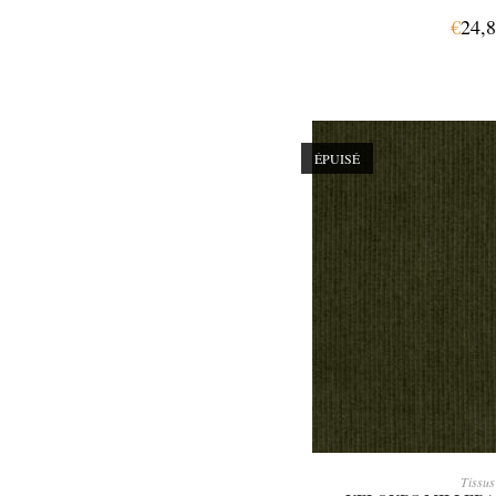
€
24,
ÉPUISÉ
LIRE LA 
Tissus