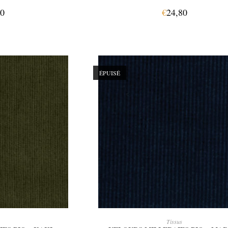
80
€
24,80
ÉPUISÉ
SUITE
LIRE LA SUITE
Tissus