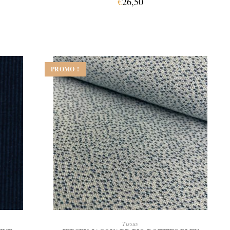
€
26,50
PROMO !
AJOUTER AU PANIER
Tissus