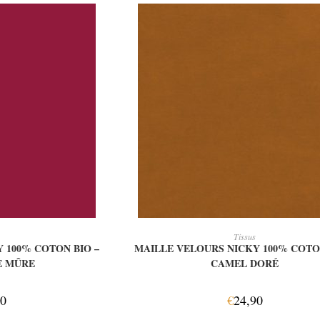
 PANIER
AJOUTER AU PANIER
Tissus
 100% COTON BIO –
MAILLE VELOURS NICKY 100% COTON
E MÛRE
CAMEL DORÉ
90
€
24,90