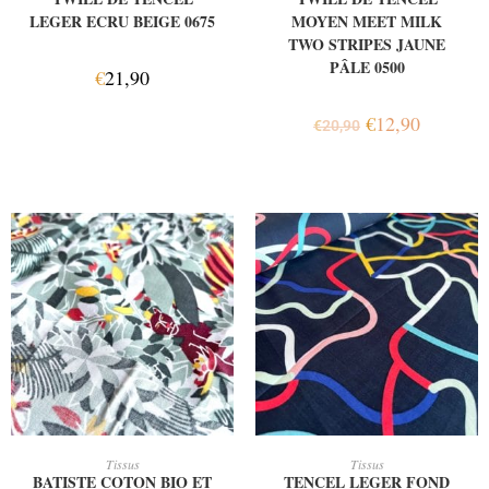
LEGER ECRU BEIGE 0675
MOYEN MEET MILK
TWO STRIPES JAUNE
PÂLE 0500
€
21,90
€
12,90
€
20,90
AJOUTER AU PANIER
AJOUTER AU PANIER
Tissus
Tissus
BATISTE COTON BIO ET
TENCEL LEGER FOND