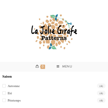
0
MENU
Saison
Automne
(4)
Eté
(4)
Printemps
(4)