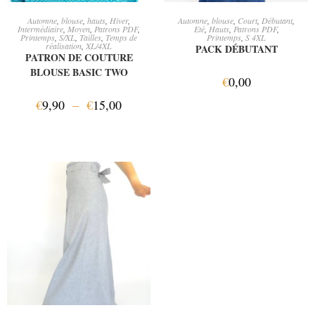
CHOIX DES OPTIONS
AJOUTER AU PANIER
Automne
,
blouse
,
hauts
,
Hiver
,
Automne
,
blouse
,
Court
,
Débutant
,
Intermédiaire
,
Moyen
,
Patrons PDF
,
Eté
,
Hauts
,
Patrons PDF
,
Printemps
,
S/XL
,
Tailles
,
Temps de
Printemps
,
S 4XL
réalisation
,
XL/4XL
PACK DÉBUTANT
PATRON DE COUTURE
BLOUSE BASIC TWO
€
0,00
€
9,90
–
€
15,00