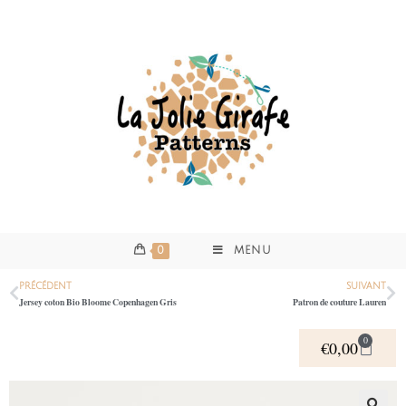
0
MENU
PRÉCÉDENT
SUIVANT
Jersey coton Bio Bloome Copenhagen Gris
Patron de couture Lauren
0
€
0,00