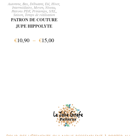
CHOIX DES OPTIONS
Automne
,
Bas
,
Débutant
,
Eté
,
Hiver
,
Intermédiaire
,
Moyen
,
Niveau
,
Patrons PDF
,
Printemps
,
S/XL
,
Saison
,
Temps de réalisation
PATRON DE COUTURE
JUPE HIPPOLYTE
€
10,90
–
€
15,00