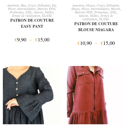
CHOIX DES OPTIONS
CHOIX DES OPTIONS
Automne
,
Bas
,
Court
,
Débutant
,
Eté
,
Automne
,
blouse
,
Court
,
Débutant
,
Hiver
,
Intermédiaire
,
Patrons PDF
,
Hauts
,
Hiver
,
Intermédiaire
,
Moyen
,
Printemps
,
S/XL
,
Saison
,
Tailles
,
Patrons PDF
,
Printemps
,
S/XL
,
Temps de réalisation
,
XL/4XL
Saison
,
Tailles
,
Temps de
réalisation
,
XL/4XL
PATRON DE COUTURE
PATRON DE COUTURE
EASY PANT
BLOUSE NIAGARA
€
9,90
–
€
15,00
€
10,90
–
€
15,00