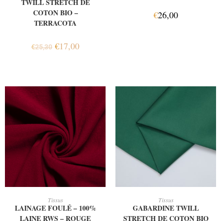
TWILL STRETCH DE
COTON BIO –
€
26,00
TERRACOTA
€
17,00
€
25,30
AJOUTER AU PANIER
AJOUTER AU PANIER
Tissus
Tissus
LAINAGE FOULÉ – 100%
GABARDINE TWILL
LAINE RWS – ROUGE
STRETCH DE COTON BIO