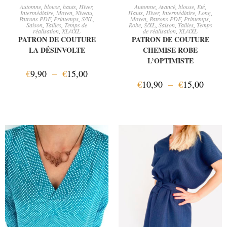
CHOIX DES OPTIONS
CHOIX DES OPTIONS
Automne
,
blouse
,
hauts
,
Hiver
,
Automne
,
Avancé
,
blouse
,
Eté
,
Intermédiaire
,
Moyen
,
Niveau
,
Hauts
,
Hiver
,
Intermédiaire
,
Long
,
Patrons PDF
,
Printemps
,
S/XL
,
Moyen
,
Patrons PDF
,
Printemps
,
Saison
,
Tailles
,
Temps de
Robe
,
S/XL
,
Saison
,
Tailles
,
Temps
réalisation
,
XL/4XL
de réalisation
,
XL/4XL
PATRON DE COUTURE
PATRON DE COUTURE
LA DÉSINVOLTE
CHEMISE ROBE
L’OPTIMISTE
€
9,90
–
€
15,00
€
10,90
–
€
15,00