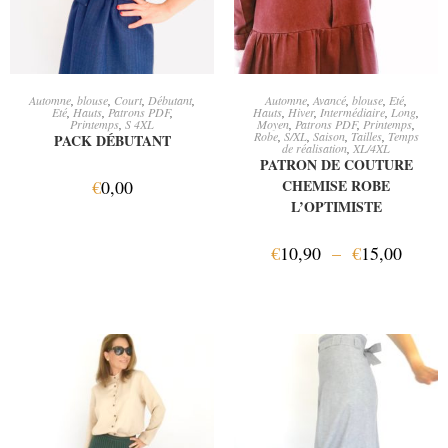
AJOUTER AU PANIER
CHOIX DES OPTIONS
Automne
,
blouse
,
Court
,
Débutant
,
Automne
,
Avancé
,
blouse
,
Eté
,
Eté
,
Hauts
,
Patrons PDF
,
Hauts
,
Hiver
,
Intermédiaire
,
Long
,
Printemps
,
S 4XL
Moyen
,
Patrons PDF
,
Printemps
,
Robe
,
S/XL
,
Saison
,
Tailles
,
Temps
PACK DÉBUTANT
de réalisation
,
XL/4XL
PATRON DE COUTURE
€
0,00
CHEMISE ROBE
L’OPTIMISTE
€
10,90
–
€
15,00