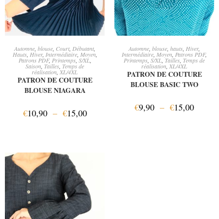
CHOIX DES OPTIONS
CHOIX DES OPTIONS
Automne
,
blouse
,
Court
,
Débutant
,
Automne
,
blouse
,
hauts
,
Hiver
,
Hauts
,
Hiver
,
Intermédiaire
,
Moyen
,
Intermédiaire
,
Moyen
,
Patrons PDF
,
Patrons PDF
,
Printemps
,
S/XL
,
Printemps
,
S/XL
,
Tailles
,
Temps de
Saison
,
Tailles
,
Temps de
réalisation
,
XL/4XL
réalisation
,
XL/4XL
PATRON DE COUTURE
PATRON DE COUTURE
BLOUSE BASIC TWO
BLOUSE NIAGARA
€
9,90
–
€
15,00
€
10,90
–
€
15,00