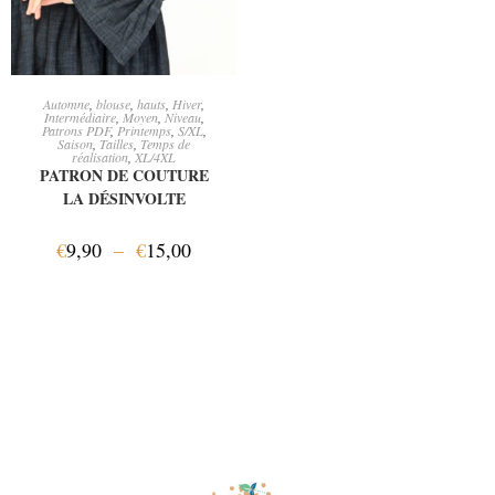
CHOIX DES OPTIONS
Automne
,
blouse
,
hauts
,
Hiver
,
Intermédiaire
,
Moyen
,
Niveau
,
Patrons PDF
,
Printemps
,
S/XL
,
Saison
,
Tailles
,
Temps de
réalisation
,
XL/4XL
PATRON DE COUTURE
LA DÉSINVOLTE
€
9,90
–
€
15,00