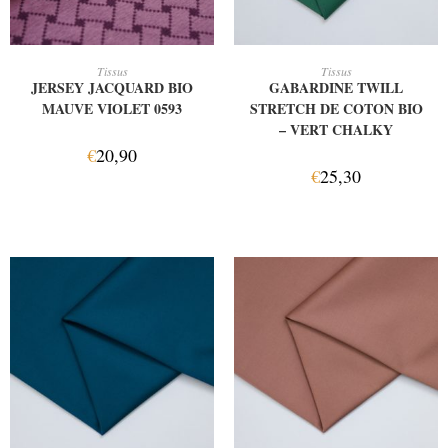
AJOUTER AU PANIER
AJOUTER AU PANIER
Tissus
Tissus
JERSEY JACQUARD BIO
GABARDINE TWILL
MAUVE VIOLET 0593
STRETCH DE COTON BIO
– VERT CHALKY
€
20,90
€
25,30