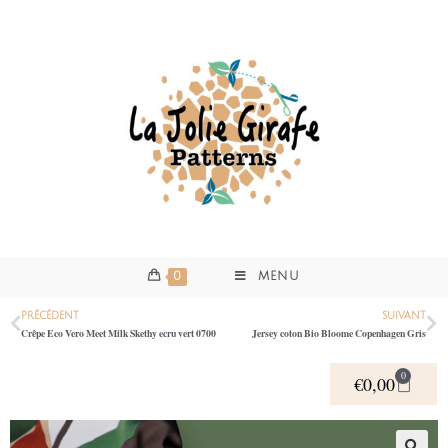
0
MENU
PRÉCÉDENT
SUIVANT
Crêpe Eco Vero Meet Milk Skethy ecru vert 0700
Jersey coton Bio Bloome Copenhagen Gris
0
€
0,00