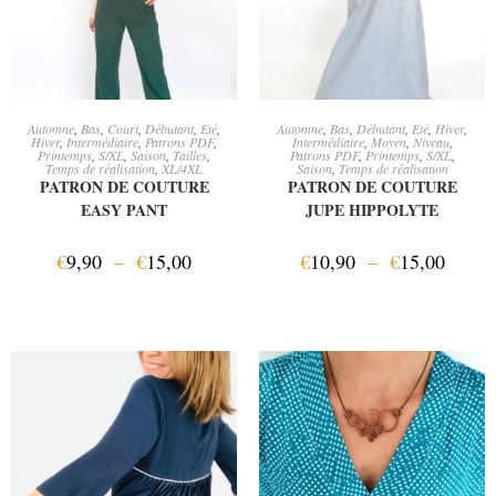
CHOIX DES OPTIONS
CHOIX DES OPTIONS
Automne
,
Bas
,
Court
,
Débutant
,
Eté
,
Automne
,
Bas
,
Débutant
,
Eté
,
Hiver
,
Hiver
,
Intermédiaire
,
Patrons PDF
,
Intermédiaire
,
Moyen
,
Niveau
,
Printemps
,
S/XL
,
Saison
,
Tailles
,
Patrons PDF
,
Printemps
,
S/XL
,
Temps de réalisation
,
XL/4XL
Saison
,
Temps de réalisation
PATRON DE COUTURE
PATRON DE COUTURE
EASY PANT
JUPE HIPPOLYTE
€
9,90
–
€
15,00
€
10,90
–
€
15,00