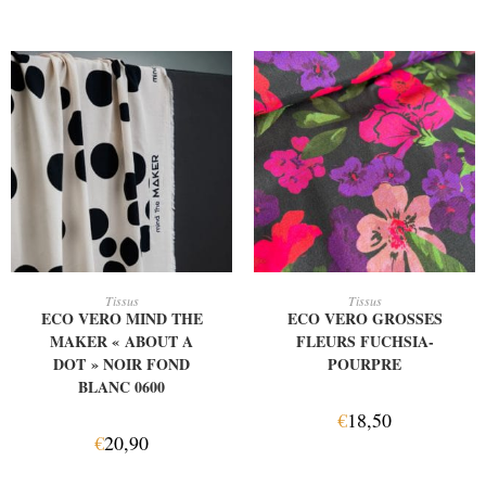
AJOUTER AU PANIER
AJOUTER AU PANIER
Tissus
Tissus
ECO VERO MIND THE
ECO VERO GROSSES
MAKER « ABOUT A
FLEURS FUCHSIA-
DOT » NOIR FOND
POURPRE
BLANC 0600
€
18,50
€
20,90