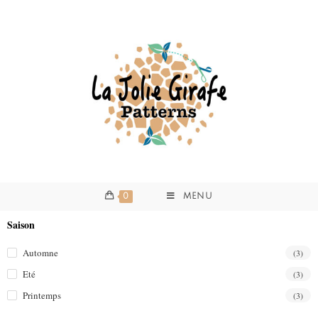
0
MENU
Saison
Automne
(3)
Eté
(3)
Printemps
(3)