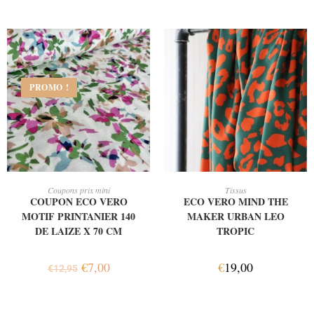
PROMO !
AJOUTER AU PANIER
AJOUTER AU PANIER
Coupons prix mini
Tissus
COUPON ECO VERO
ECO VERO MIND THE
MOTIF PRINTANIER 140
MAKER URBAN LEO
DE LAIZE X 70 CM
TROPIC
€
7,00
€
19,00
€
12,95