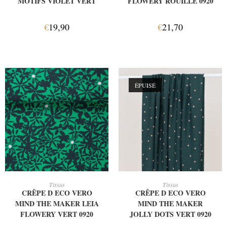
MOTIFS VIOLET VERT
FLOWERY ROUILLE 0920
€
19,90
€
21,70
ÉPUISÉ
AJOUTER AU PANIER
LIRE LA SUITE
Tissus
Tissus
CRÊPE D ECO VERO
CRÊPE D ECO VERO
MIND THE MAKER LEIA
MIND THE MAKER
FLOWERY VERT 0920
JOLLY DOTS VERT 0920