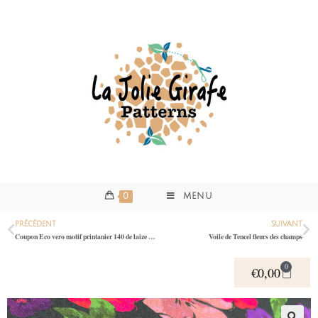
0
MENU
PRÉCÉDENT
SUIVANT
Coupon Eco vero motif printanier 140 de laize x 70 cm
Voile de Tencel fleurs des champs
0
€
0,00