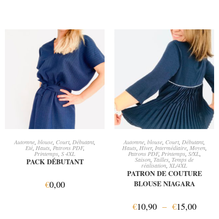
AJOUTER AU PANIER
CHOIX DES OPTIONS
Automne
,
blouse
,
Court
,
Débutant
,
Automne
,
blouse
,
Court
,
Débutant
,
Eté
,
Hauts
,
Patrons PDF
,
Hauts
,
Hiver
,
Intermédiaire
,
Moyen
,
Printemps
,
S 4XL
Patrons PDF
,
Printemps
,
S/XL
,
Saison
,
Tailles
,
Temps de
PACK DÉBUTANT
réalisation
,
XL/4XL
PATRON DE COUTURE
€
0,00
BLOUSE NIAGARA
€
10,90
–
€
15,00