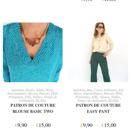
CHOIX DES OPTIONS
CHOIX DES OPTIONS
Automne
,
blouse
,
hauts
,
Hiver
,
Automne
,
Bas
,
Court
,
Débutant
,
Eté
,
Intermédiaire
,
Moyen
,
Patrons PDF
,
Hiver
,
Intermédiaire
,
Patrons PDF
,
Printemps
,
S/XL
,
Tailles
,
Temps de
Printemps
,
S/XL
,
Saison
,
Tailles
,
réalisation
,
XL/4XL
Temps de réalisation
,
XL/4XL
PATRON DE COUTURE
PATRON DE COUTURE
BLOUSE BASIC TWO
EASY PANT
€
9,90
–
€
15,00
€
9,90
–
€
15,00