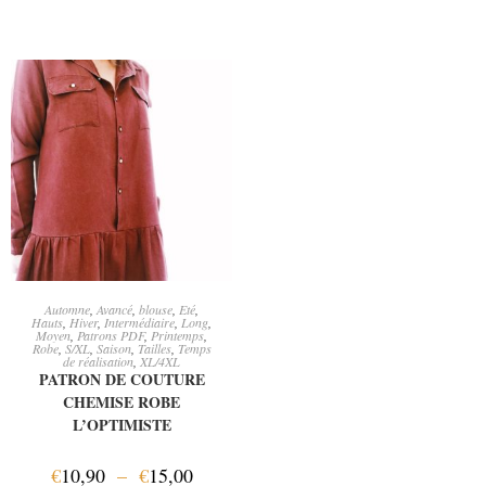
CHOIX DES OPTIONS
Automne
,
Avancé
,
blouse
,
Eté
,
Hauts
,
Hiver
,
Intermédiaire
,
Long
,
Moyen
,
Patrons PDF
,
Printemps
,
Robe
,
S/XL
,
Saison
,
Tailles
,
Temps
de réalisation
,
XL/4XL
PATRON DE COUTURE
CHEMISE ROBE
L’OPTIMISTE
€
10,90
–
€
15,00