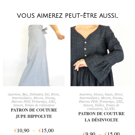
VOUS AIMEREZ PEUT-ÊTRE AUSSI…
CHOIX DES OPTIONS
CHOIX DES OPTIONS
Automne
,
Bas
,
Débutant
,
Eté
,
Hiver
,
Automne
,
blouse
,
hauts
,
Hiver
,
Intermédiaire
,
Moyen
,
Niveau
,
Intermédiaire
,
Moyen
,
Niveau
,
Patrons PDF
,
Printemps
,
S/XL
,
Patrons PDF
,
Printemps
,
S/XL
,
Saison
,
Temps de réalisation
Saison
,
Tailles
,
Temps de
réalisation
,
XL/4XL
PATRON DE COUTURE
PATRON DE COUTURE
JUPE HIPPOLYTE
LA DÉSINVOLTE
€
10,90
–
€
15,00
€
9,90
–
€
15,00