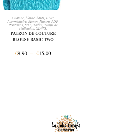
CHOIX DES OPTIONS
Automne
,
blouse
,
hauts
,
Hiver
,
Intermédiaire
,
Moyen
,
Patrons PDF
,
Printemps
,
S/XL
,
Tailles
,
Temps de
réalisation
,
XL/4XL
PATRON DE COUTURE
BLOUSE BASIC TWO
€
9,90
–
€
15,00