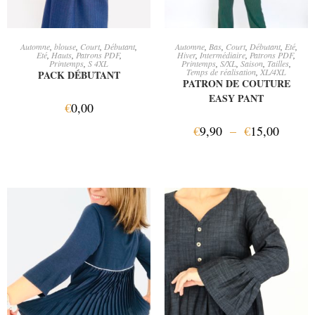
AJOUTER AU PANIER
CHOIX DES OPTIONS
Automne
,
blouse
,
Court
,
Débutant
,
Automne
,
Bas
,
Court
,
Débutant
,
Eté
,
Eté
,
Hauts
,
Patrons PDF
,
Hiver
,
Intermédiaire
,
Patrons PDF
,
Printemps
,
S 4XL
Printemps
,
S/XL
,
Saison
,
Tailles
,
Temps de réalisation
,
XL/4XL
PACK DÉBUTANT
PATRON DE COUTURE
EASY PANT
€
0,00
€
9,90
–
€
15,00