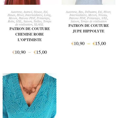
CHOIX DES OPTIONS
CHOIX DES OPTIONS
Automne
,
Avancé
,
blouse
,
Eté
,
Automne
,
Bas
,
Débutant
,
Eté
,
Hiver
,
Hauts
,
Hiver
,
Intermédiaire
,
Long
,
Intermédiaire
,
Moyen
,
Niveau
,
Moyen
,
Patrons PDF
,
Printemps
,
Patrons PDF
,
Printemps
,
S/XL
,
Robe
,
S/XL
,
Saison
,
Tailles
,
Temps
Saison
,
Temps de réalisation
de réalisation
,
XL/4XL
PATRON DE COUTURE
PATRON DE COUTURE
JUPE HIPPOLYTE
CHEMISE ROBE
L’OPTIMISTE
€
10,90
–
€
15,00
€
10,90
–
€
15,00