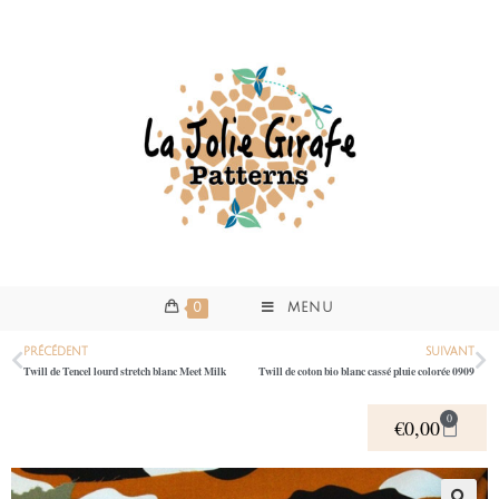
0
MENU
PRÉCÉDENT
SUIVANT
Twill de Tencel lourd stretch blanc Meet Milk
Twill de coton bio blanc cassé pluie colorée 0909
0
€
0,00