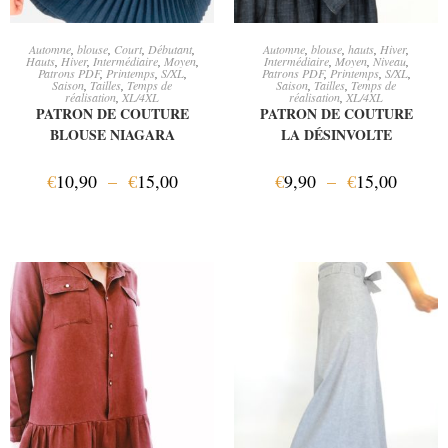
CHOIX DES OPTIONS
CHOIX DES OPTIONS
Automne
,
blouse
,
Court
,
Débutant
,
Automne
,
blouse
,
hauts
,
Hiver
,
Hauts
,
Hiver
,
Intermédiaire
,
Moyen
,
Intermédiaire
,
Moyen
,
Niveau
,
Patrons PDF
,
Printemps
,
S/XL
,
Patrons PDF
,
Printemps
,
S/XL
,
Saison
,
Tailles
,
Temps de
Saison
,
Tailles
,
Temps de
réalisation
,
XL/4XL
réalisation
,
XL/4XL
PATRON DE COUTURE
PATRON DE COUTURE
BLOUSE NIAGARA
LA DÉSINVOLTE
€
10,90
–
€
15,00
€
9,90
–
€
15,00