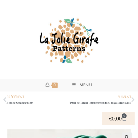
0
MENU
PRÉCÉDENT
SUIVANT
Bobine Seraflex 0180
Twill de Tencel lourd stretch bleu royal Meet Milk
0
€
0,00