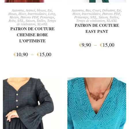
CHOIX DES OPTIONS
CHOIX DES OPTIONS
Automne
,
Avancé
,
blouse
,
Eté
,
Automne
,
Bas
,
Court
,
Débutant
,
Eté
,
Hauts
,
Hiver
,
Intermédiaire
,
Long
,
Hiver
,
Intermédiaire
,
Patrons PDF
,
Moyen
,
Patrons PDF
,
Printemps
,
Printemps
,
S/XL
,
Saison
,
Tailles
,
Robe
,
S/XL
,
Saison
,
Tailles
,
Temps
Temps de réalisation
,
XL/4XL
de réalisation
,
XL/4XL
PATRON DE COUTURE
PATRON DE COUTURE
EASY PANT
CHEMISE ROBE
L’OPTIMISTE
€
9,90
–
€
15,00
€
10,90
–
€
15,00