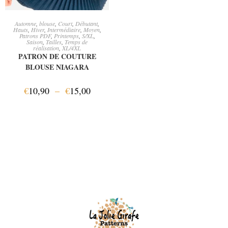
CHOIX DES OPTIONS
Automne
,
blouse
,
Court
,
Débutant
,
Hauts
,
Hiver
,
Intermédiaire
,
Moyen
,
Patrons PDF
,
Printemps
,
S/XL
,
Saison
,
Tailles
,
Temps de
réalisation
,
XL/4XL
PATRON DE COUTURE
BLOUSE NIAGARA
€
10,90
–
€
15,00