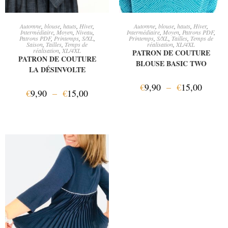
CHOIX DES OPTIONS
CHOIX DES OPTIONS
Automne
,
blouse
,
hauts
,
Hiver
,
Automne
,
blouse
,
hauts
,
Hiver
,
Intermédiaire
,
Moyen
,
Niveau
,
Intermédiaire
,
Moyen
,
Patrons PDF
,
Patrons PDF
,
Printemps
,
S/XL
,
Printemps
,
S/XL
,
Tailles
,
Temps de
Saison
,
Tailles
,
Temps de
réalisation
,
XL/4XL
réalisation
,
XL/4XL
PATRON DE COUTURE
PATRON DE COUTURE
BLOUSE BASIC TWO
LA DÉSINVOLTE
€
9,90
–
€
15,00
€
9,90
–
€
15,00