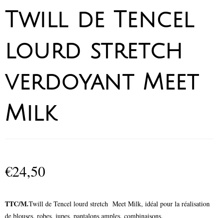
Twill de Tencel
lourd stretch
verdoyant Meet
Milk
€
24,50
TTC/M.
Twill de Tencel lourd stretch Meet Milk, idéal pour la réalisation
de blouses, robes, jupes, pantalons amples, combinaisons.