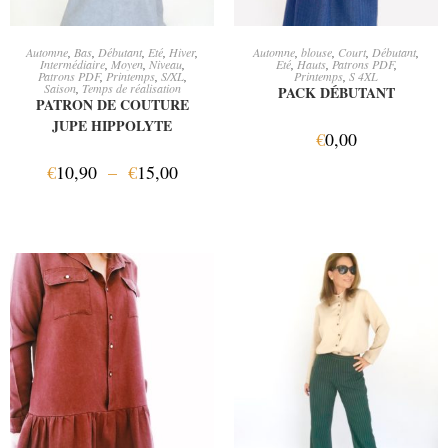
CHOIX DES OPTIONS
AJOUTER AU PANIER
Automne
,
Bas
,
Débutant
,
Eté
,
Hiver
,
Automne
,
blouse
,
Court
,
Débutant
,
Intermédiaire
,
Moyen
,
Niveau
,
Eté
,
Hauts
,
Patrons PDF
,
Patrons PDF
,
Printemps
,
S/XL
,
Printemps
,
S 4XL
Saison
,
Temps de réalisation
PACK DÉBUTANT
PATRON DE COUTURE
JUPE HIPPOLYTE
€
0,00
€
10,90
–
€
15,00