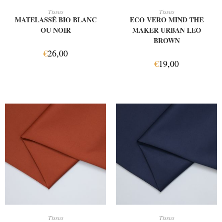
CHOIX DES OPTIONS
AJOUTER AU PANIER
Tissus
Tissus
MATELASSÉ BIO BLANC
ECO VERO MIND THE
OU NOIR
MAKER URBAN LEO
BROWN
€
26,00
€
19,00
AJOUTER AU PANIER
AJOUTER AU PANIER
Tissus
Tissus