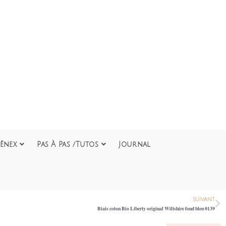
ênex
Pas À Pas /Tutos
Journal
SUIVANT
Biais coton Bio Liberty original Wiltshire fond bleu 0139