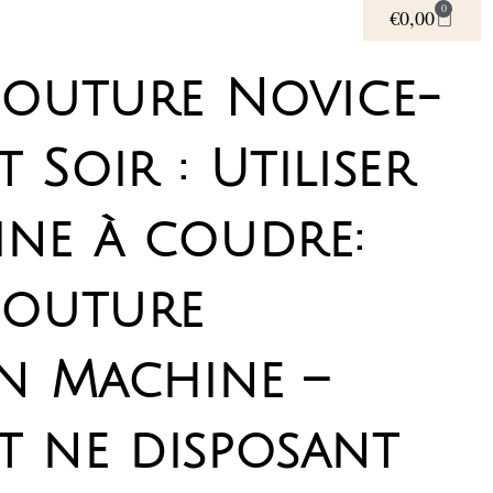
0
€
0,00
 couture Novice-
 Soir : Utiliser
ine à coudre:
couture
on Machine –
t ne disposant