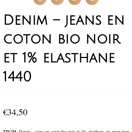
Denim – jeans en
coton bio noir
et 1% elasthane
1440
€
34,50
TTC/M
. Denim – jeans en coton bio noir et 1% elasthane, un must pour