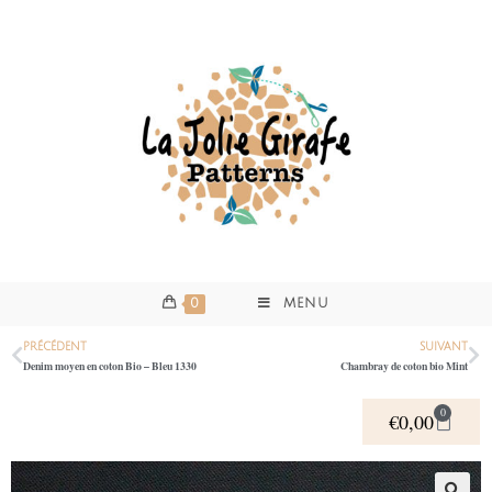
0
MENU
PRÉCÉDENT
SUIVANT
Denim moyen en coton Bio – Bleu 1330
Chambray de coton bio Mint
0
€
0,00