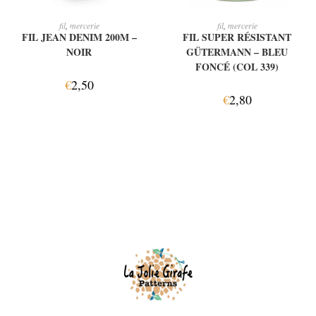
LIRE LA SUITE
AJOUTER AU PANIER
fil
,
mercerie
fil
,
mercerie
FIL JEAN DENIM 200M –
FIL SUPER RÉSISTANT
NOIR
GÜTERMANN – BLEU
FONCÉ (COL 339)
€
2,50
€
2,80