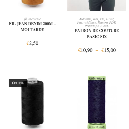
LIRE LA SUITE
CHOIX DES OPTIONS
fil
,
mercerie
Automne
,
Bas
,
Eté
,
Hiver
,
Intermédiaire
,
Patrons PDF
,
FIL JEAN DENIM 200M –
Printemps
,
S 4XL
MOUTARDE
PATRON DE COUTURE
BASIC SIX
€
2,50
€
10,90
–
€
15,00
ÉPUISÉ