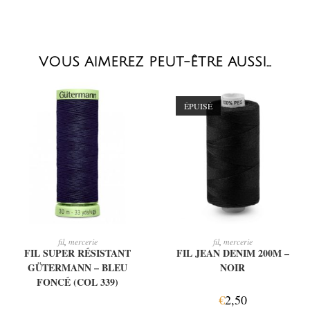
VOUS AIMEREZ PEUT-ÊTRE AUSSI…
ÉPUISÉ
AJOUTER AU PANIER
LIRE LA SUITE
fil
,
mercerie
fil
,
mercerie
FIL SUPER RÉSISTANT
FIL JEAN DENIM 200M –
GÜTERMANN – BLEU
NOIR
FONCÉ (COL 339)
€
2,50