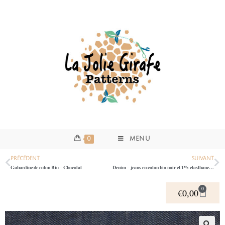
0
MENU
PRÉCÉDENT
SUIVANT
Gabardine de coton Bio – Chocolat
Denim – jeans en coton bio noir et 1% elasthane 1440
0
€
0,00