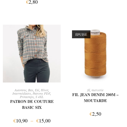
€
2,80
ÉPUISÉ
CHOIX DES OPTIONS
LIRE LA SUITE
Automne
,
Bas
,
Eté
,
Hiver
,
fil
,
mercerie
Intermédiaire
,
Patrons PDF
,
FIL JEAN DENIM 200M –
Printemps
,
S 4XL
MOUTARDE
PATRON DE COUTURE
BASIC SIX
€
2,50
€
10,90
–
€
15,00