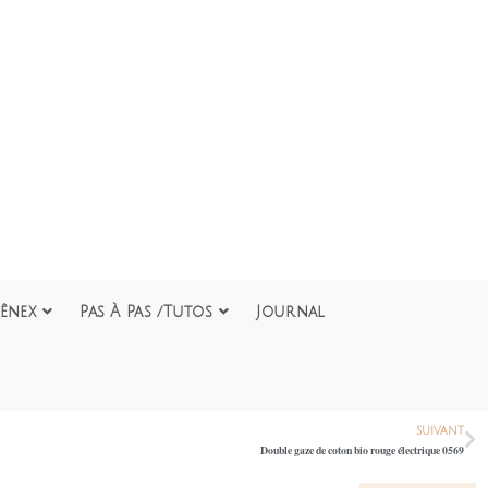
ênex
Pas À Pas /Tutos
Journal
SUIVANT
Double gaze de coton bio rouge électrique 0569