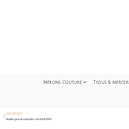
Patrons Couture
Tissus & Mercer
PRÉCÉDENT
double gaze de coton bio vert forêt 0569