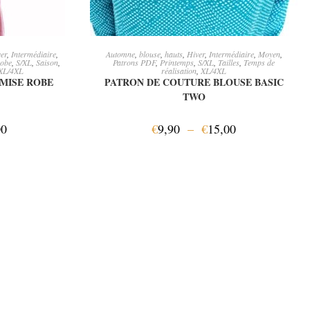
ONS
CHOIX DES OPTIONS
er
,
Intermédiaire
,
Automne
,
blouse
,
hauts
,
Hiver
,
Intermédiaire
,
Moyen
,
obe
,
S/XL
,
Saison
,
Patrons PDF
,
Printemps
,
S/XL
,
Tailles
,
Temps de
XL/4XL
réalisation
,
XL/4XL
MISE ROBE
PATRON DE COUTURE BLOUSE BASIC
TWO
00
€
9,90
–
€
15,00