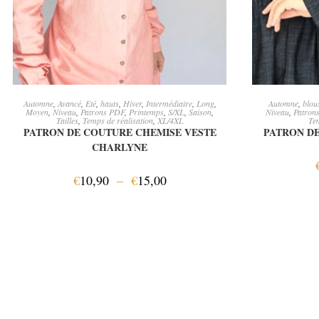
CHOIX DES OPTIONS
CH
Automne
,
Avancé
,
Eté
,
hauts
,
Hiver
,
Intermédiaire
,
Long
,
Automne
,
blou
Moyen
,
Niveau
,
Patrons PDF
,
Printemps
,
S/XL
,
Saison
,
Niveau
,
Patron
Tailles
,
Temps de réalisation
,
XL/4XL
Tem
PATRON DE COUTURE CHEMISE VESTE
PATRON DE
CHARLYNE
€
10,90
–
€
15,00