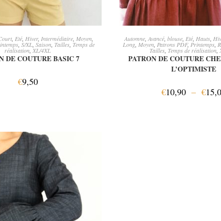
JOUTER AU PANIER
CHOIX DES OPTI
Court
,
Eté
,
Hiver
,
Intermédiaire
,
Moyen
,
Automne
,
Avancé
,
blouse
,
Eté
,
Hauts
,
Hiv
intemps
,
S/XL
,
Saison
,
Tailles
,
Temps de
Long
,
Moyen
,
Patrons PDF
,
Printemps
,
R
réalisation
,
XL/4XL
Tailles
,
Temps de réalisation
,
N DE COUTURE BASIC 7
PATRON DE COUTURE CHE
L’OPTIMISTE
€
9,50
€
10,90
–
€
15,