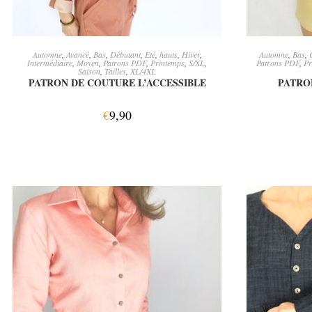
AJOUTER AU PANIER
A
Automne
,
Avancé
,
Bas
,
Débutant
,
Eté
,
hauts
,
Hiver
,
Automne
,
Bas
,
Intermédiaire
,
Moyen
,
Patrons PDF
,
Printemps
,
S/XL
,
Patrons PDF
,
Pr
Saison
,
Tailles
,
XL/4XL
PATRON DE COUTURE L’ACCESSIBLE
PATRO
€
9,90