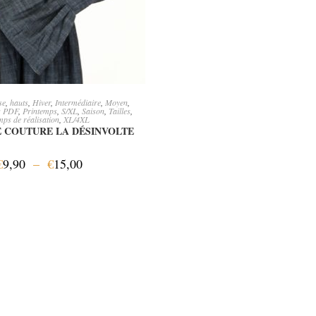
OIX DES OPTIONS
se
,
hauts
,
Hiver
,
Intermédiaire
,
Moyen
,
s PDF
,
Printemps
,
S/XL
,
Saison
,
Tailles
,
ps de réalisation
,
XL/4XL
 COUTURE LA DÉSINVOLTE
€
9,90
–
€
15,00