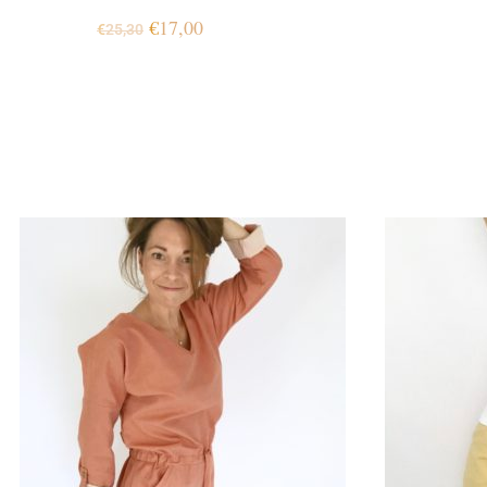
€
17,00
€
25,30