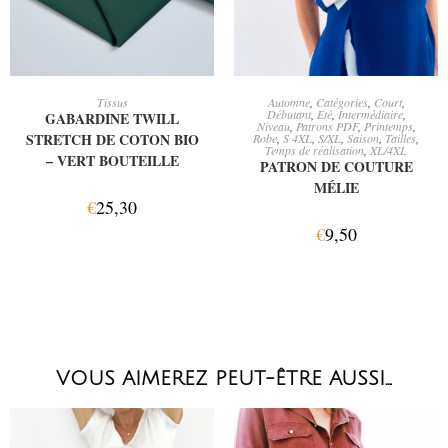
AJOUTER AU PANIER
AJOUTER AU PANIER
Tissus
Automne
,
Catégories
,
Court
,
Débutant
,
Eté
,
Intermédiaire
,
GABARDINE TWILL
Niveau
,
Patrons PDF
,
Printemps
,
STRETCH DE COTON BIO
Robe
,
S 4XL
,
S/XL
,
Saison
,
Tailles
,
Temps de réalisation
,
XL/4XL
– VERT BOUTEILLE
PATRON DE COUTURE
MÉLIE
€
25,30
€
9,50
VOUS AIMEREZ PEUT-ÊTRE AUSSI…