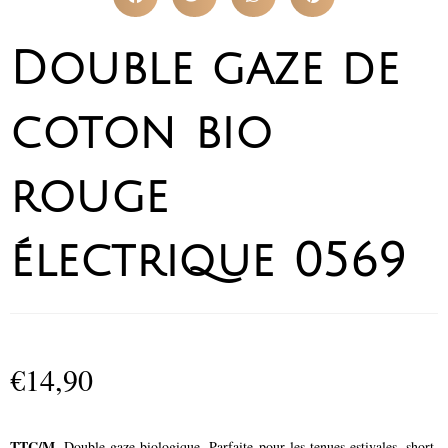
Double gaze de
coton bio
rouge
électrique 0569
€
14,90
TTC/M
. Double-gaze biologique. Parfaite pour les tenues estivales, short,