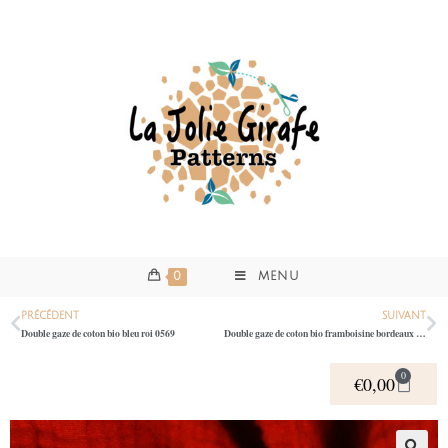
0
MENU
PRÉCÉDENT
SUIVANT
Double gaze de coton bio bleu roi 0569
Double gaze de coton bio framboisine bordeaux 0569
0
€
0,00