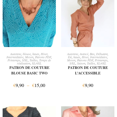
CHOIX DES OPTIONS
AJOUTER AU PANIER
Automne
,
blouse
,
hauts
,
Hiver
,
Automne
,
Avancé
,
Bas
,
Débutant
,
Intermédiaire
,
Moyen
,
Patrons PDF
,
Eté
,
hauts
,
Hiver
,
Intermédiaire
,
Printemps
,
S/XL
,
Tailles
,
Temps de
Moyen
,
Patrons PDF
,
Printemps
,
réalisation
,
XL/4XL
S/XL
,
Saison
,
Tailles
,
XL/4XL
PATRON DE COUTURE
PATRON DE COUTURE
BLOUSE BASIC TWO
L’ACCESSIBLE
€
9,90
–
€
15,00
€
9,90