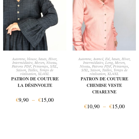
CHOIX DES OPTIONS
CHOIX DES OPTIONS
Automne
,
blouse
,
hauts
,
Hiver
,
Automne
,
Avancé
,
Eté
,
hauts
,
Hiver
,
Intermédiaire
,
Moyen
,
Niveau
,
Intermédiaire
,
Long
,
Moyen
,
Patrons PDF
,
Printemps
,
S/XL
,
Niveau
,
Patrons PDF
,
Printemps
,
Saison
,
Tailles
,
Temps de
S/XL
,
Saison
,
Tailles
,
Temps de
réalisation
,
XL/4XL
réalisation
,
XL/4XL
PATRON DE COUTURE
PATRON DE COUTURE
LA DÉSINVOLTE
CHEMISE VESTE
CHARLYNE
€
9,90
–
€
15,00
€
10,90
–
€
15,00