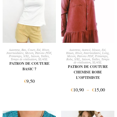
AJOUTER AU PANIER
CHOIX DES OPTIONS
Automne
,
Bas
,
Court
,
Eté
,
Hiver
,
Automne
,
Avancé
,
blouse
,
Eté
,
Intermédiaire
,
Moyen
,
Patrons PDF
,
Hauts
,
Hiver
,
Intermédiaire
,
Long
,
Printemps
,
S/XL
,
Saison
,
Tailles
,
Moyen
,
Patrons PDF
,
Printemps
,
Temps de réalisation
,
XL/4XL
Robe
,
S/XL
,
Saison
,
Tailles
,
Temps
de réalisation
,
XL/4XL
PATRON DE COUTURE
PATRON DE COUTURE
BASIC 7
CHEMISE ROBE
L’OPTIMISTE
€
9,50
€
10,90
–
€
15,00