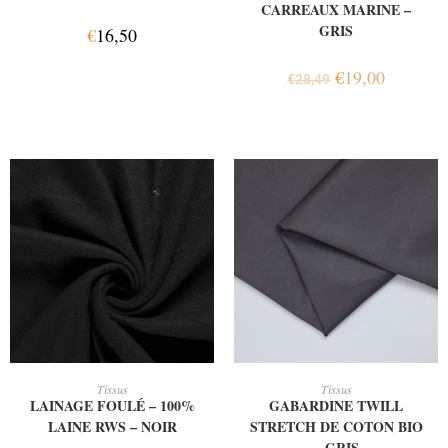
CARREAUX MARINE –
GRIS
€
16,50
€
19,00
€
28,49
AJOUTER AU PANIER
AJOUTER AU PANIER
Tissus
Tissus
LAINAGE FOULÉ – 100%
GABARDINE TWILL
LAINE RWS – NOIR
STRETCH DE COTON BIO
– GRIS