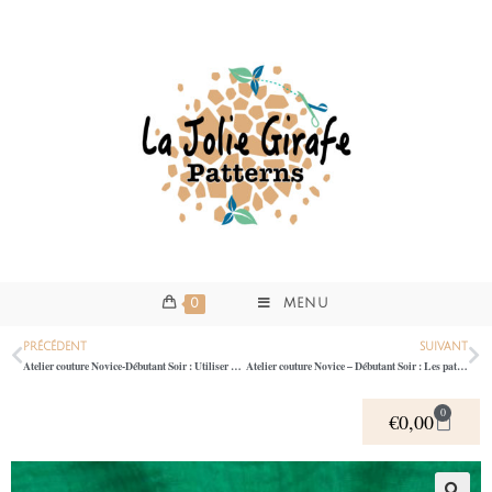
0
MENU
PRÉCÉDENT
SUIVANT
Atelier couture Novice-Débutant Soir : Utiliser sa Machine à coudre: Atelier couture initiation Machine – J’emmène ma machine 39
Atelier couture Novice – Débutant Soir : Les patrons de couture: Atelier comprendre et bien utiliser un patron de couture 39
0
€
0,00