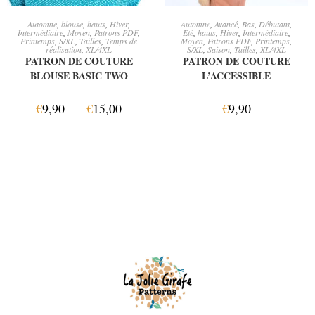
CHOIX DES OPTIONS
AJOUTER AU PANIER
Automne
,
blouse
,
hauts
,
Hiver
,
Automne
,
Avancé
,
Bas
,
Débutant
,
Intermédiaire
,
Moyen
,
Patrons PDF
,
Eté
,
hauts
,
Hiver
,
Intermédiaire
,
Printemps
,
S/XL
,
Tailles
,
Temps de
Moyen
,
Patrons PDF
,
Printemps
,
réalisation
,
XL/4XL
S/XL
,
Saison
,
Tailles
,
XL/4XL
PATRON DE COUTURE
PATRON DE COUTURE
BLOUSE BASIC TWO
L’ACCESSIBLE
€
9,90
–
€
15,00
€
9,90