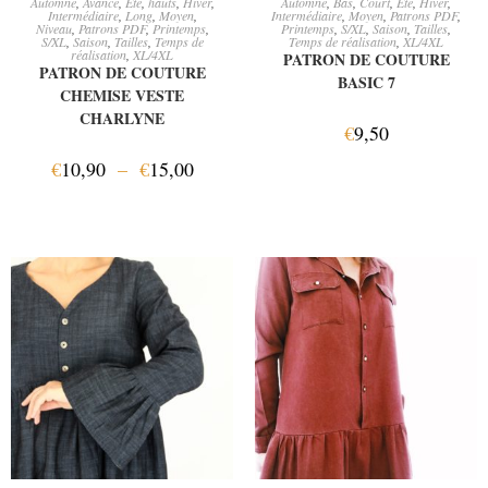
Automne
,
Avancé
,
Eté
,
hauts
,
Hiver
,
Automne
,
Bas
,
Court
,
Eté
,
Hiver
,
Intermédiaire
,
Long
,
Moyen
,
Intermédiaire
,
Moyen
,
Patrons PDF
,
Niveau
,
Patrons PDF
,
Printemps
,
Printemps
,
S/XL
,
Saison
,
Tailles
,
S/XL
,
Saison
,
Tailles
,
Temps de
Temps de réalisation
,
XL/4XL
réalisation
,
XL/4XL
PATRON DE COUTURE
PATRON DE COUTURE
BASIC 7
CHEMISE VESTE
CHARLYNE
€
9,50
€
10,90
–
€
15,00