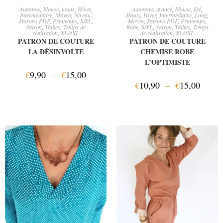
CHOIX DES OPTIONS
CHOIX DES OPTIONS
Automne
,
blouse
,
hauts
,
Hiver
,
Automne
,
Avancé
,
blouse
,
Eté
,
Intermédiaire
,
Moyen
,
Niveau
,
Hauts
,
Hiver
,
Intermédiaire
,
Long
,
Patrons PDF
,
Printemps
,
S/XL
,
Moyen
,
Patrons PDF
,
Printemps
,
Saison
,
Tailles
,
Temps de
Robe
,
S/XL
,
Saison
,
Tailles
,
Temps
réalisation
,
XL/4XL
de réalisation
,
XL/4XL
PATRON DE COUTURE
PATRON DE COUTURE
LA DÉSINVOLTE
CHEMISE ROBE
L’OPTIMISTE
€
9,90
–
€
15,00
€
10,90
–
€
15,00