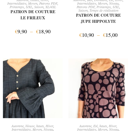
Intermédiaire
,
Moyen
,
Patrons PDF
,
Intermédiaire
,
Moyen
,
Niveau
,
Printemps
,
S/XL
,
Saison
,
XL/4XL
Patrons PDF
,
Printemps
,
S/XL
,
Saison
,
Temps de réalisation
PATRON DE COUTURE
PATRON DE COUTURE
LE FRILEUX
JUPE HIPPOLYTE
€
9,90
–
€
18,90
€
10,90
–
€
15,00
CHOIX DES OPTIONS
CHOIX DES OPTIONS
Automne
,
blouse
,
hauts
,
Hiver
,
Automne
,
Eté
,
hauts
,
Hiver
,
Intermédiaire
,
Moyen
,
Niveau
,
Intermédiaire
,
Moyen
,
Niveau
,