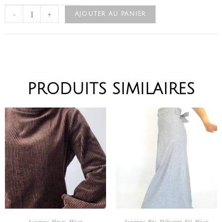
-
+
AJOUTER AU PANIER
PRODUITS SIMILAIRES
CHOIX DES OPTIONS
CHOIX DES OPTIONS
Automne
,
Hauts
,
Hiver
,
Automne
,
Bas
,
Débutant
,
Eté
,
Hiver
,