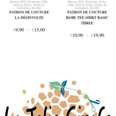
Patrons PDF
,
Printemps
,
S/XL
,
Patrons PDF
,
Printemps
,
Robe
,
Saison
,
Tailles
,
Temps de
S/XL
,
Saison
,
Tailles
,
Temps de
réalisation
,
XL/4XL
réalisation
,
XL/4XL
PATRON DE COUTURE
PATRON DE COUTURE
LA DÉSINVOLTE
ROBE TEE SHIRT BASIC
THREE
€
9,90
–
€
15,00
€
10,90
–
€
19,90