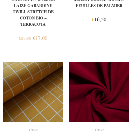
LAIZE GABARDINE
FEUILLES DE PALMIER
TWILL STRETCH DE
COTON BIO –
€
16,50
TERRACOTA
€
17,00
€
25,30
AJOUTER AU PANIER
AJOUTER AU PANIER
Tissus
Tissus