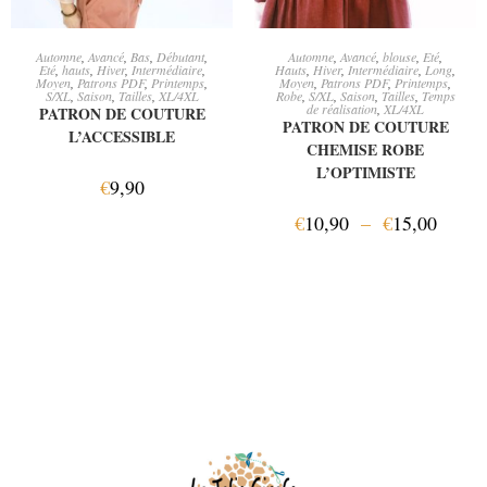
AJOUTER AU PANIER
CHOIX DES OPTIONS
Automne
,
Avancé
,
Bas
,
Débutant
,
Automne
,
Avancé
,
blouse
,
Eté
,
Eté
,
hauts
,
Hiver
,
Intermédiaire
,
Hauts
,
Hiver
,
Intermédiaire
,
Long
,
Moyen
,
Patrons PDF
,
Printemps
,
Moyen
,
Patrons PDF
,
Printemps
,
S/XL
,
Saison
,
Tailles
,
XL/4XL
Robe
,
S/XL
,
Saison
,
Tailles
,
Temps
de réalisation
,
XL/4XL
PATRON DE COUTURE
PATRON DE COUTURE
L’ACCESSIBLE
CHEMISE ROBE
L’OPTIMISTE
€
9,90
€
10,90
–
€
15,00