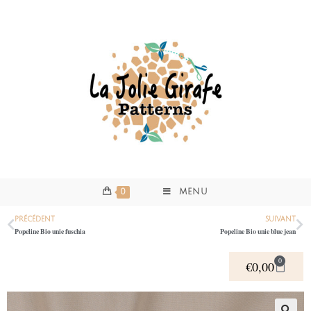
0
MENU
PRÉCÉDENT
SUIVANT
Popeline Bio unie fuschia
Popeline Bio unie blue jean
0
€
0,00