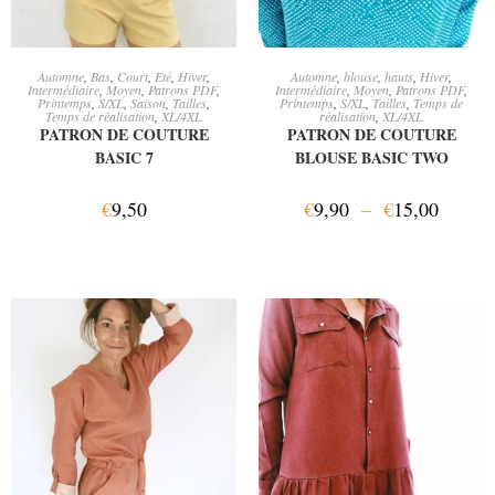
AJOUTER AU PANIER
CHOIX DES OPTIONS
Automne
,
Bas
,
Court
,
Eté
,
Hiver
,
Automne
,
blouse
,
hauts
,
Hiver
,
Intermédiaire
,
Moyen
,
Patrons PDF
,
Intermédiaire
,
Moyen
,
Patrons PDF
,
Printemps
,
S/XL
,
Saison
,
Tailles
,
Printemps
,
S/XL
,
Tailles
,
Temps de
Temps de réalisation
,
XL/4XL
réalisation
,
XL/4XL
PATRON DE COUTURE
PATRON DE COUTURE
BASIC 7
BLOUSE BASIC TWO
€
9,50
€
9,90
–
€
15,00