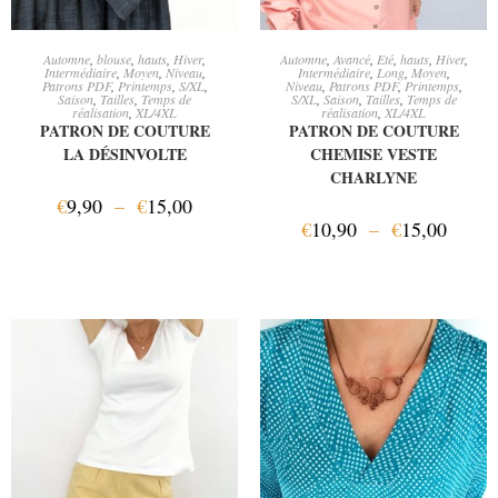
CHOIX DES OPTIONS
CHOIX DES OPTIONS
Automne
,
blouse
,
hauts
,
Hiver
,
Automne
,
Avancé
,
Eté
,
hauts
,
Hiver
,
Intermédiaire
,
Moyen
,
Niveau
,
Intermédiaire
,
Long
,
Moyen
,
Patrons PDF
,
Printemps
,
S/XL
,
Niveau
,
Patrons PDF
,
Printemps
,
Saison
,
Tailles
,
Temps de
S/XL
,
Saison
,
Tailles
,
Temps de
réalisation
,
XL/4XL
réalisation
,
XL/4XL
PATRON DE COUTURE
PATRON DE COUTURE
LA DÉSINVOLTE
CHEMISE VESTE
CHARLYNE
€
9,90
–
€
15,00
€
10,90
–
€
15,00