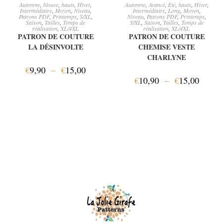
CHOIX DES OPTIONS
CHOIX DES OPTIONS
Automne
,
blouse
,
hauts
,
Hiver
,
Automne
,
Avancé
,
Eté
,
hauts
,
Hiver
,
Intermédiaire
,
Moyen
,
Niveau
,
Intermédiaire
,
Long
,
Moyen
,
Patrons PDF
,
Printemps
,
S/XL
,
Niveau
,
Patrons PDF
,
Printemps
,
Saison
,
Tailles
,
Temps de
S/XL
,
Saison
,
Tailles
,
Temps de
réalisation
,
XL/4XL
réalisation
,
XL/4XL
PATRON DE COUTURE
PATRON DE COUTURE
LA DÉSINVOLTE
CHEMISE VESTE
CHARLYNE
€
9,90
–
€
15,00
€
10,90
–
€
15,00