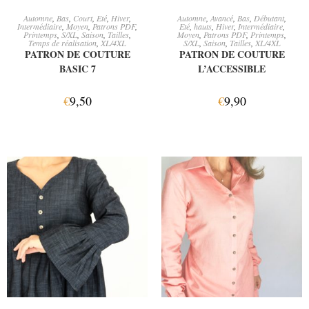
AJOUTER AU PANIER
AJOUTER AU PANIER
Automne
,
Bas
,
Court
,
Eté
,
Hiver
,
Automne
,
Avancé
,
Bas
,
Débutant
,
Intermédiaire
,
Moyen
,
Patrons PDF
,
Eté
,
hauts
,
Hiver
,
Intermédiaire
,
Printemps
,
S/XL
,
Saison
,
Tailles
,
Moyen
,
Patrons PDF
,
Printemps
,
Temps de réalisation
,
XL/4XL
S/XL
,
Saison
,
Tailles
,
XL/4XL
PATRON DE COUTURE
PATRON DE COUTURE
BASIC 7
L’ACCESSIBLE
€
9,50
€
9,90