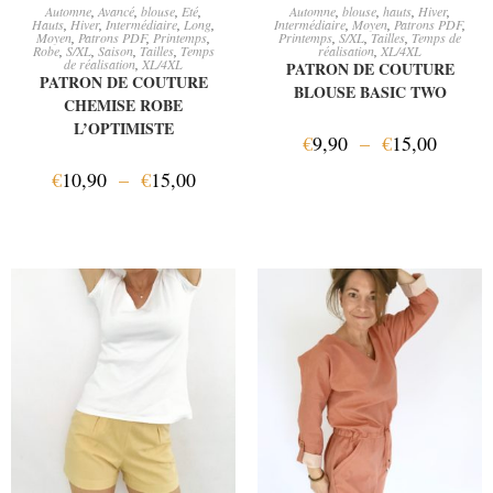
CHOIX DES OPTIONS
CHOIX DES OPTIONS
Automne
,
Avancé
,
blouse
,
Eté
,
Automne
,
blouse
,
hauts
,
Hiver
,
Hauts
,
Hiver
,
Intermédiaire
,
Long
,
Intermédiaire
,
Moyen
,
Patrons PDF
,
Moyen
,
Patrons PDF
,
Printemps
,
Printemps
,
S/XL
,
Tailles
,
Temps de
Robe
,
S/XL
,
Saison
,
Tailles
,
Temps
réalisation
,
XL/4XL
de réalisation
,
XL/4XL
PATRON DE COUTURE
PATRON DE COUTURE
BLOUSE BASIC TWO
CHEMISE ROBE
L’OPTIMISTE
€
9,90
–
€
15,00
€
10,90
–
€
15,00