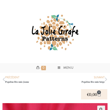
0
MENU
PRÉCÉDENT
SUIVANT
Popeline Bio unie Jaune
Popeline Bio unie beige
0
€
0,00