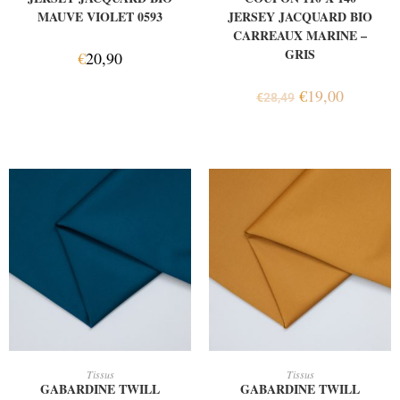
MAUVE VIOLET 0593
JERSEY JACQUARD BIO
CARREAUX MARINE –
GRIS
€
20,90
€
19,00
€
28,49
AJOUTER AU PANIER
AJOUTER AU PANIER
Tissus
Tissus
GABARDINE TWILL
GABARDINE TWILL