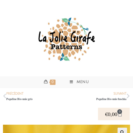
0
MENU
PRÉCÉDENT
SUIVANT
Popeline Bio unie gris
Popeline Bio unie fuschia
0
€
0,00