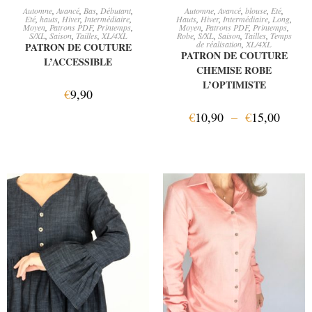
AJOUTER AU PANIER
CHOIX DES OPTIONS
Automne
,
Avancé
,
Bas
,
Débutant
,
Automne
,
Avancé
,
blouse
,
Eté
,
Eté
,
hauts
,
Hiver
,
Intermédiaire
,
Hauts
,
Hiver
,
Intermédiaire
,
Long
,
Moyen
,
Patrons PDF
,
Printemps
,
Moyen
,
Patrons PDF
,
Printemps
,
S/XL
,
Saison
,
Tailles
,
XL/4XL
Robe
,
S/XL
,
Saison
,
Tailles
,
Temps
de réalisation
,
XL/4XL
PATRON DE COUTURE
PATRON DE COUTURE
L’ACCESSIBLE
CHEMISE ROBE
L’OPTIMISTE
€
9,90
€
10,90
–
€
15,00