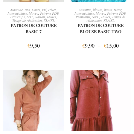
AJOUTER AU PANIER
CHOIX DES OPTIONS
Automne
,
Bas
,
Court
,
Eté
,
Hiver
,
Automne
,
blouse
,
hauts
,
Hiver
,
Intermédiaire
,
Moyen
,
Patrons PDF
,
Intermédiaire
,
Moyen
,
Patrons PDF
,
Printemps
,
S/XL
,
Saison
,
Tailles
,
Printemps
,
S/XL
,
Tailles
,
Temps de
Temps de réalisation
,
XL/4XL
réalisation
,
XL/4XL
PATRON DE COUTURE
PATRON DE COUTURE
BASIC 7
BLOUSE BASIC TWO
€
9,50
€
9,90
–
€
15,00