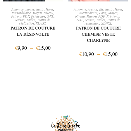
CHOIX DES OPTIONS
CHOIX DES OPTIONS
Automne
,
blouse
,
hauts
,
Hiver
,
Automne
,
Avancé
,
Eté
,
hauts
,
Hiver
,
Intermédiaire
,
Moyen
,
Niveau
,
Intermédiaire
,
Long
,
Moyen
,
Patrons PDF
,
Printemps
,
S/XL
,
Niveau
,
Patrons PDF
,
Printemps
,
Saison
,
Tailles
,
Temps de
S/XL
,
Saison
,
Tailles
,
Temps de
réalisation
,
XL/4XL
réalisation
,
XL/4XL
PATRON DE COUTURE
PATRON DE COUTURE
LA DÉSINVOLTE
CHEMISE VESTE
CHARLYNE
€
9,90
–
€
15,00
€
10,90
–
€
15,00