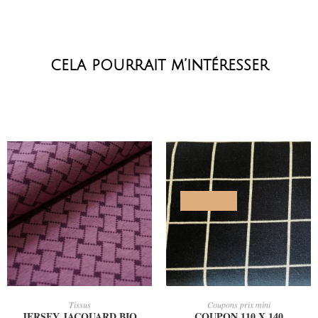
cela pourrait m’intéresser
PROMO !
AJOUTER AU PANIER
AJOUTER AU PANIER
Tissus
Coupons prix mini
JERSEY JACQUARD BIO
COUPON 110 X 140